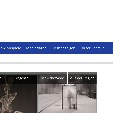
ewinnspiele
Mediadaten
Kleinanzeigen
Unser Team
K
al
Vegesack
Schwanewede
Aus der Region