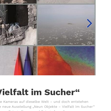
12.07.2026
RIT
ielfalt im Sucher“
W
e Kameras auf dieselbe Welt – und doch entstehen
Ritt
ie neue Ausstellung „Neun Objekte – Vielfalt im Sucher“
Schä