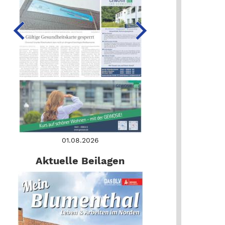
01.08.2026
Aktuelle Beilagen
TERHUDE
eihnachtsmarkt im Som
erhude – (as) „Was machen die Meister des Weihnachtsmarktes 
fer, Leiter des Hamme Forums, gefragt und zum Pressegespräch