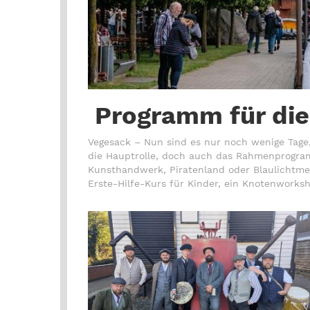
Programm für die
Vegesack – Nun sind es nur noch wenige Tage, 
die Hauptrolle, doch auch das Rahmenprogram
Kunsthandwerk, Piratenland oder Blaulichtmeil
Erste-Hilfe-Kurs für Kinder, ein Knotenworksh