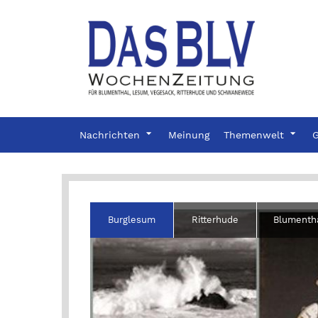
Nachrichten
Meinung
Themenwelt
G
Burglesum
Ritterhude
Blumenth