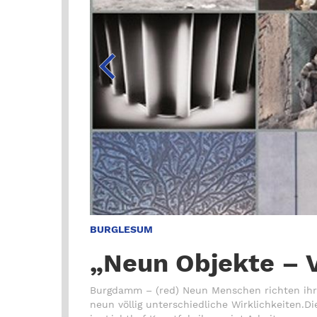
BURGLESUM
„Neun Objekte – V
rdernde
Burgdamm – (red) Neun Menschen richten ihr
 Bremen-Nord,
neun völlig unterschiedliche Wirklichkeiten.D
deutet