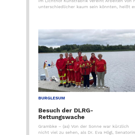
im Lichthof Kunstfabrik vereint Arbeiten von 
aben ihn als
unterschiedlicher kaum sein könnten, heißt es s
BURGLESUM
Besuch der DLRG-
Rettungswache
Grambke – (as) Von der Sonne war kürzlich
nicht viel zu sehen, als Dr. Eva Högl, Senatori