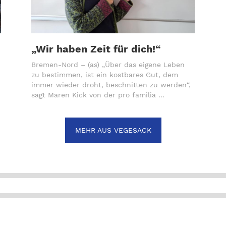
„Wir haben Zeit für dich!“
Bremen-Nord – (as) „Über das eigene Leben
zu bestimmen, ist ein kostbares Gut, dem
immer wieder droht, beschnitten zu werden“,
sagt Maren Kick von der pro familia ...
MEHR AUS VEGESACK