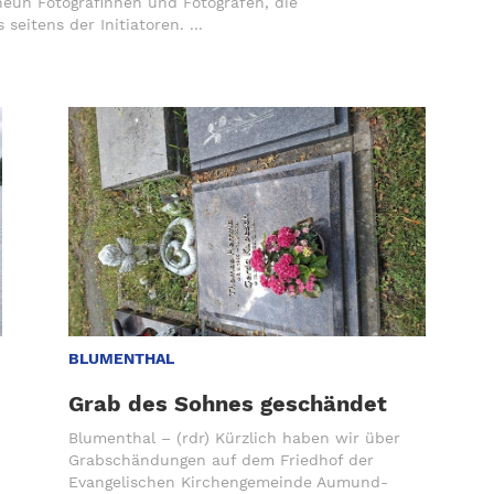
neun Fotografinnen und Fotografen, die
komi
eitens der Initiatoren. ...
Die 
Bauen, Wohnen, Einrichten
BLUMENTHAL
Grab des Sohnes geschändet
Blumenthal – (rdr) Kürzlich haben wir über
Grabschändungen auf dem Friedhof der
Evangelischen Kirchengemeinde Aumund-
n