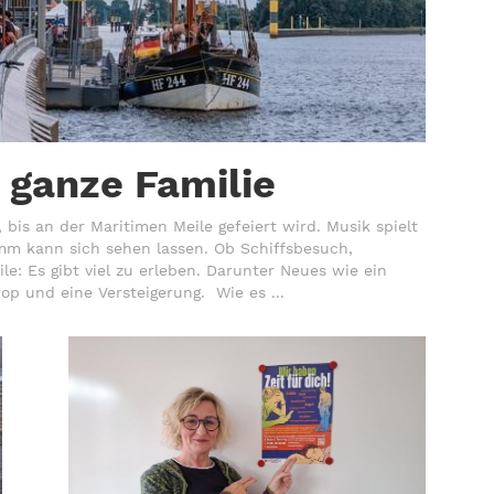
 ganze Familie
bis an der Maritimen Meile gefeiert wird. Musik spielt
m kann sich sehen lassen. Ob Schiffsbesuch,
e: Es gibt viel zu erleben. Darunter Neues wie ein
op und eine Versteigerung. Wie es ...