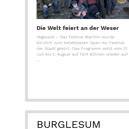
Die Welt feiert an der Weser
Vegesack – Das Festival Maritim wurde
kürzlich zum beliebtesten Open-Air-Festival
der Stadt gekürt. Das Programm setzt vom 31.
Juli bis 2. August auf fünf Bühnen wieder auf
...
BURGLESUM