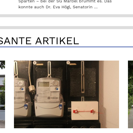
Sparten – bei der SG Marßel brummt es. Das
konnte auch Dr. Eva Högl, Senatorin ...
SANTE ARTIKEL