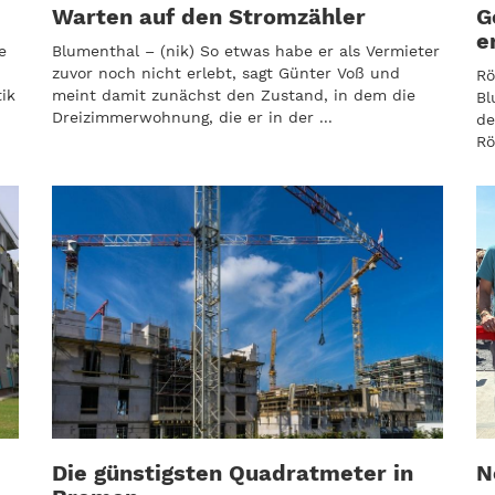
Warten auf den Stromzähler
G
e
e
Blumenthal – (nik) So etwas habe er als Vermieter
zuvor noch nicht erlebt, sagt Günter Voß und
Rö
ik
meint damit zunächst den Zustand, in dem die
Bl
Dreizimmerwohnung, die er in der ...
de
Rö
Die günstigsten Quadratmeter in
N