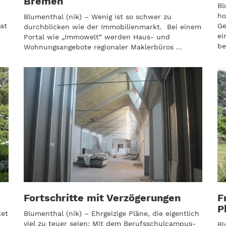
Bremen
Bl
ho
Blumenthal (nik) – Wenig ist so schwer zu
at
Ge
durchblicken wie der Immobilienmarkt. Bei einem
ei
Portal wie „Immowelt“ werden Haus- und
be
Wohnungsangebote regionaler Maklerbüros ...
Fortschritte mit Verzögerungen
F
P
tet
Blumenthal (nik) – Ehrgeizige Pläne, die eigentlich
viel zu teuer seien: Mit dem Berufsschulcampus-
Bl