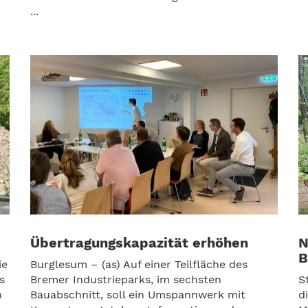
...
Übertragungskapazität erhöhen
N
B
ie
Burglesum – (as) Auf einer Teilfläche des
s
Bremer Industrieparks, im sechsten
S
h
Bauabschnitt, soll ein Umspannwerk mit
d