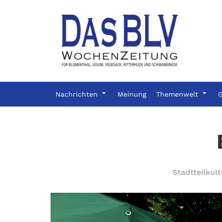
Nachrichten
Meinung
Themenwelt
G
Stadtteilku