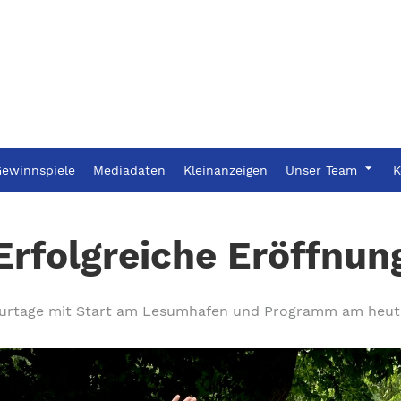
ewinnspiele
Mediadaten
Kleinanzeigen
Unser Team
K
Erfolgreiche Eröffnun
lturtage mit Start am Lesumhafen und Programm am heut