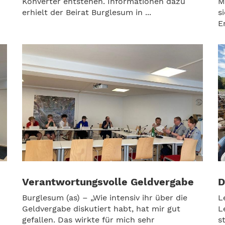
Konverter entstehen. Informationen dazu
M
erhielt der Beirat Burglesum in ...
s
E
Verantwortungsvolle Geldvergabe
D
Burglesum (as) – „Wie intensiv ihr über die
L
Geldvergabe diskutiert habt, hat mir gut
L
gefallen. Das wirkte für mich sehr
s