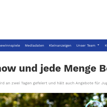
ewinnspiele
Mediadaten
Kleinanzeigen
Unser Team
K
how und jede Menge 
rd an zwei Tagen gefeiert und hält auch Angebote für Ju