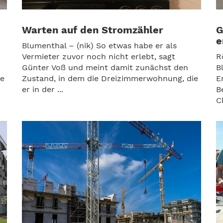
Warten auf den Stromzähler
G
e
Blumenthal – (nik) So etwas habe er als
Vermieter zuvor noch nicht erlebt, sagt
R
Günter Voß und meint damit zunächst den
B
te
Zustand, in dem die Dreizimmerwohnung, die
E
er in der ...
B
C