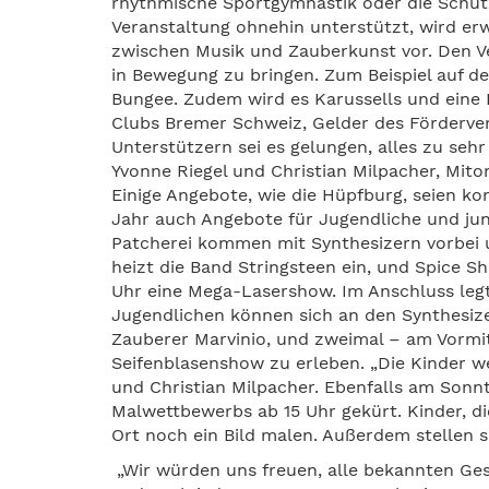
rhythmische Sportgymnastik oder die Schütz
Veranstaltung ohnehin unterstützt, wird erwa
zwischen Musik und Zauberkunst vor. Den Ve
in Bewegung zu bringen. Zum Beispiel auf d
Bungee. Zudem wird es Karussells und eine
Clubs Bremer Schweiz, Gelder des Förderver
Unterstützern sei es gelungen, alles zu seh
Yvonne Riegel und Christian Milpacher, Mito
Einige Angebote, wie die Hüpfburg, seien ko
Jahr auch Angebote für Jugendliche und ju
Patcherei kommen mit Synthesizern vorbei un
heizt die Band Stringsteen ein, und Spice 
Uhr eine Mega-Lasershow. Im Anschluss legt 
Jugendlichen können sich an den Synthesi
Zauberer Marvinio, und zweimal – am Vormi
Seifenblasenshow zu erleben. „Die Kinder w
und Christian Milpacher. Ebenfalls am Sonnt
Malwettbewerbs ab 15 Uhr gekürt. Kinder, d
Ort noch ein Bild malen. Außerdem stellen s
„Wir würden uns freuen, alle bekannten Ge