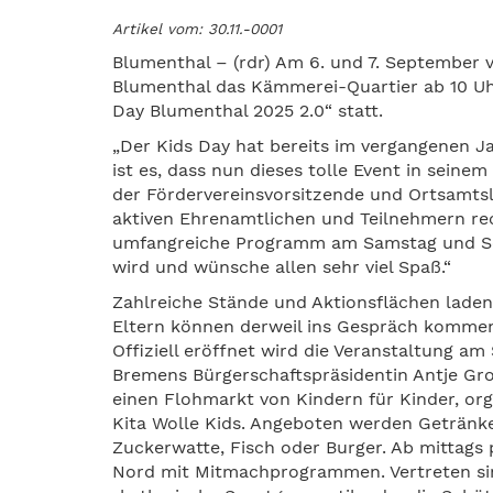
Artikel vom: 30.11.-0001
Blumenthal – (rdr) Am 6. und 7. September 
Blumenthal das Kämmerei-Quartier ab 10 Uhr
Day Blumenthal 2025 2.0“ statt.
„Der Kids Day hat bereits im vergangenen 
ist es, dass nun dieses tolle Event in seine
der Fördervereinsvorsitzende und Ortsamtsle
aktiven Ehrenamtlichen und Teilnehmern rec
umfangreiche Programm am Samstag und Sonn
wird und wünsche allen sehr viel Spaß.“
Zahlreiche Stände und Aktionsflächen laden
Eltern können derweil ins Gespräch kommen
Offiziell eröffnet wird die Veranstaltung a
Bremens Bürgerschaftspräsidentin Antje Gr
einen Flohmarkt von Kindern für Kinder, or
Kita Wolle Kids. Angeboten werden Getränke
Zuckerwatte, Fisch oder Burger. Ab mittags
Nord mit Mitmachprogrammen. Vertreten sin