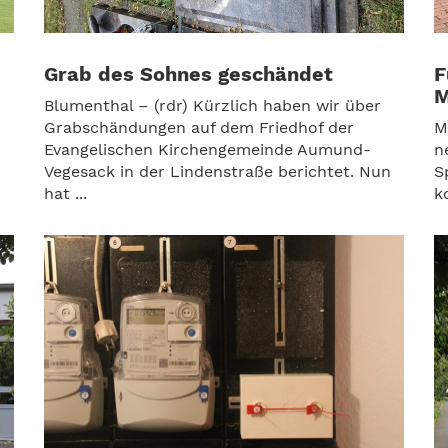
Grab des Sohnes geschändet
F
M
Blumenthal – (rdr) Kürzlich haben wir über
Grabschändungen auf dem Friedhof der
M
Evangelischen Kirchengemeinde Aumund-
n
Vegesack in der Lindenstraße berichtet. Nun
S
hat ...
k