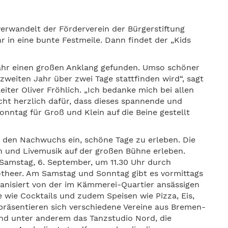
verwandelt der Förderverein der Bürgerstiftung
 in eine bunte Festmeile. Dann findet der „Kids
Jahr einen großen Anklang gefunden. Umso schöner
m zweiten Jahr über zwei Tage stattfinden wird“, sagt
iter Oliver Fröhlich. „Ich bedanke mich bei allen
ht herzlich dafür, dass dieses spannende und
tag für Groß und Klein auf die Beine gestellt
 den Nachwuchs ein, schöne Tage zu erleben. Die
 und Livemusik auf der großen Bühne erleben.
m Samstag, 6. September, um 11.30 Uhr durch
otheer. Am Samstag und Sonntag gibt es vormittags
ganisiert von der im Kämmerei-Quartier ansässigen
 wie Cocktails und zudem Speisen wie Pizza, Eis,
 präsentieren sich verschiedene Vereine aus Bremen-
d unter anderem das Tanzstudio Nord, die