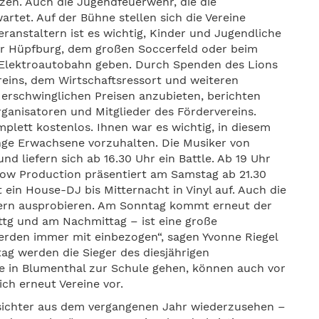
en. Auch die Jugendfeuerwehr, die die
rtet. Auf der Bühne stellen sich die Vereine
ranstaltern ist es wichtig, Kinder und Jugendliche
er Hüpfburg, dem großen Soccerfeld oder beim
 Elektroautobahn geben. Durch Spenden des Lions
eins, dem Wirtschaftsressort und weiteren
r erschwinglichen Preisen anzubieten, berichten
rganisatoren und Mitglieder des Fördervereins.
mplett kostenlos. Ihnen war es wichtig, in diesem
nge Erwachsene vorzuhalten. Die Musiker von
d liefern sich ab 16.30 Uhr ein Battle. Ab 19 Uhr
Show Production präsentiert am Samstag ab 21.30
ein House-DJ bis Mitternacht in Vinyl auf. Auch die
zern ausprobieren. Am Sonntag kommt erneut der
ttg und am Nachmittag – ist eine große
erden immer mit einbezogen“, sagen Yvonne Riegel
ag werden die Sieger des diesjährigen
ie in Blumenthal zur Schule gehen, können auch vor
ich erneut Vereine vor.
sichter aus dem vergangenen Jahr wiederzusehen –