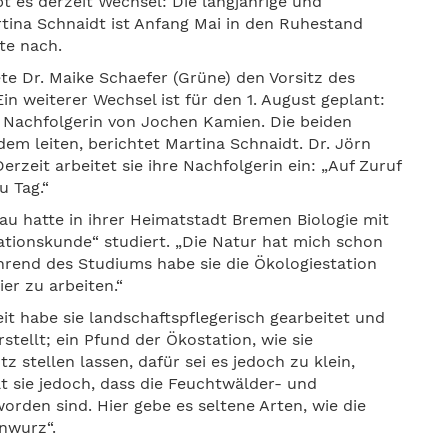
t es derzeit Wechsel: Die langjährige und
rtina Schnaidt ist Anfang Mai in den Ruhestand
lte nach.
te Dr. Maike Schaefer (Grüne) den Vorsitz des
 weiterer Wechsel ist für den 1. August geplant:
e Nachfolgerin von Jochen Kamien. Die beiden
em leiten, berichtet Martina Schnaidt. Dr. Jörn
rzeit arbeitet sie ihre Nachfolgerin ein: „Auf Zuruf
 Tag.“
u hatte in ihrer Heimatstadt Bremen Biologie mit
ionskunde“ studiert. „Die Natur hat mich schon
ährend des Studiums habe sie die Ökologiestation
er zu arbeiten.“
it habe sie landschaftspflegerisch gearbeitet und
tellt; ein Pfund der Ökostation, wie sie
z stellen lassen, dafür sei es jedoch zu klein,
t sie jedoch, dass die Feuchtwälder- und
orden sind. Hier gebe es seltene Arten, wie die
nwurz“.