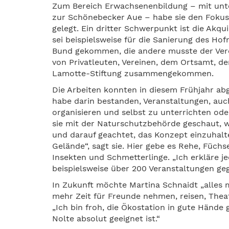
Zum Bereich Erwachsenenbildung – mit unte
zur Schönebecker Aue – habe sie den Fokus
gelegt. Ein dritter Schwerpunkt ist die Akq
sei beispielsweise für die Sanierung des Ho
Bund gekommen, die andere musste der Vere
von Privatleuten, Vereinen, dem Ortsamt, 
Lamotte-Stiftung zusammengekommen.
Die Arbeiten konnten in diesem Frühjahr abg
habe darin bestanden, Veranstaltungen, auc
organisieren und selbst zu unterrichten o
sie mit der Naturschutzbehörde geschaut, wi
und darauf geachtet, das Konzept einzuhalte
Gelände“, sagt sie. Hier gebe es Rehe, Füchs
Insekten und Schmetterlinge. „Ich erkläre je
beispielsweise über 200 Veranstaltungen ge
In Zukunft möchte Martina Schnaidt „alles 
mehr Zeit für Freunde nehmen, reisen, Thea
„Ich bin froh, die Ökostation in gute Hände
Nolte absolut geeignet ist.“