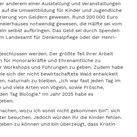
r anderem einer Ausstellung und Veranstaltungen
 auf die Umweltbildung für Kinder und Jugendliche
uirierung von Geldern gewesen. Rund 200 000 Euro
fmeierhauses notwendig gewesen, die Hälfte sei vom
in selbst aufbringen. Das Geld sei durch Spenden
dem Landesamt für Denkmalpflege oder der Henri-
eschlossen werden. Der größte Teil ihrer Arbeit
h für Honorarkräfte und Ehrenamtliche zu
der Workshops und Führungen zu geben. Zudem habe
e sich der nicht bewirtschaftete Wald entwickelt
n, naturnah zu bleiben. „Ich war fast jeden Tag im
e und viele Arten von Vögeln, sowie Frösche,
den Tag Biologie.“ Im Jahr 2025 habe es
geben.
machen, wozu ich sonst nicht gekommen bin“: sich
ter besuchen. Jedoch würden ihr die Kinder fehlen.
 geben zu können und bin überzeugt, dass Kristin