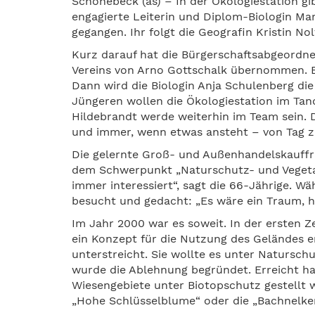
Schönebeck (as) – In der Ökologiestation gib
engagierte Leiterin und Diplom-Biologin Ma
gegangen. Ihr folgt die Geografin Kristin No
Kurz darauf hat die Bürgerschaftsabgeordne
Vereins von Arno Gottschalk übernommen. Ein
Dann wird die Biologin Anja Schulenberg di
Jüngeren wollen die Ökologiestation im Tand
Hildebrandt werde weiterhin im Team sein. De
und immer, wenn etwas ansteht – von Tag zu
Die gelernte Groß- und Außenhandelskauffra
dem Schwerpunkt „Naturschutz- und Vegetat
immer interessiert“, sagt die 66-Jährige. W
besucht und gedacht: „Es wäre ein Traum, hi
Im Jahr 2000 war es soweit. In der ersten Ze
ein Konzept für die Nutzung des Geländes ers
unterstreicht. Sie wollte es unter Naturschut
wurde die Ablehnung begründet. Erreicht ha
Wiesengebiete unter Biotopschutz gestellt w
„Hohe Schlüsselblume“ oder die „Bachnelke