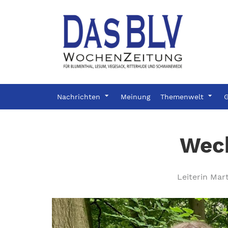
Nachrichten
Meinung
Themenwelt
G
Wech
Leiterin Mar