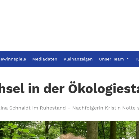
ewinnspiele
Mediadaten
Kleinanzeigen
Unser Team
K
sel in der Ökologiest
tina Schnaidt im Ruhestand – Nachfolgerin Kristin Nolte st