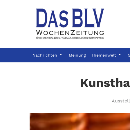
Nachrichten
Meinung
Themenwelt
G
Kunstha
Ausstell