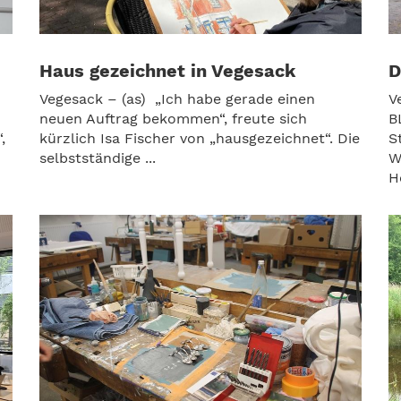
Haus gezeichnet in Vegesack
D
Vegesack – (as) „Ich habe gerade einen
V
neuen Auftrag bekommen“, freute sich
B
,
kürzlich Isa Fischer von „hausgezeichnet“. Die
S
selbstständige ...
W
H