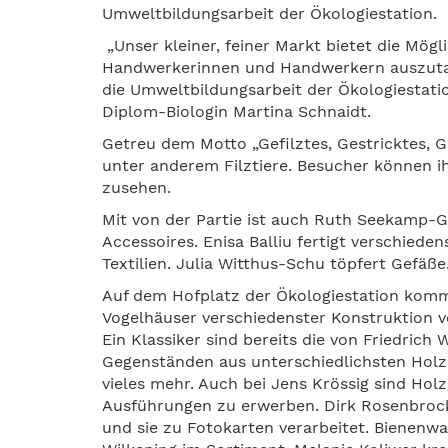
Umweltbildungsarbeit der Ökologiestation.
„Unser kleiner, feiner Markt bietet die Mögl
Handwerkerinnen und Handwerkern auszutau
die Umweltbildungsarbeit der Ökologiestati
Diplom-Biologin Martina Schnaidt.
Getreu dem Motto „Gefilztes, Gestricktes, Ge
unter anderem Filztiere. Besucher können i
zusehen.
Mit von der Partie ist auch Ruth Seekamp
Accessoires. Enisa Balliu fertigt verschiede
Textilien. Julia Witthus-Schu töpfert Gefäße
Auf dem Hofplatz der Ökologiestation komm
Vogelhäuser verschiedenster Konstruktion v
Ein Klassiker sind bereits die von Friedric
Gegenständen aus unterschiedlichsten Holza
vieles mehr. Auch bei Jens Krössig sind Hol
Ausführungen zu erwerben. Dirk Rosenbrock
und sie zu Fotokarten verarbeitet. Bienen