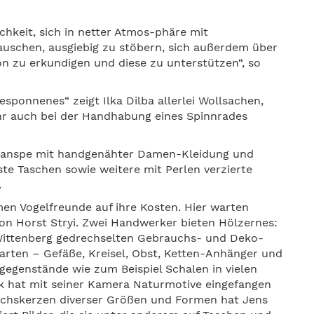
ichkeit, sich in netter Atmos-phäre mit
schen, ausgiebig zu stöbern, sich außerdem über
on zu erkundigen und diese zu unterstützen“, so
sponnenes“ zeigt Ilka Dilba allerlei Wollsachen,
hr auch bei der Handhabung eines Spinnrades
-Ganspe mit handgenähter Damen-Kleidung und
nste Taschen sowie weitere mit Perlen verzierte
.
en Vogelfreunde auf ihre Kosten. Hier warten
on Horst Stryi. Zwei Handwerker bieten Hölzernes:
h Wittenberg gedrechselten Gebrauchs- und Deko-
rten – Gefäße, Kreisel, Obst, Ketten-Anhänger und
zgegenstände wie zum Beispiel Schalen in vielen
 hat mit seiner Kamera Naturmotive eingefangen
wachskerzen diverser Größen und Formen hat Jens