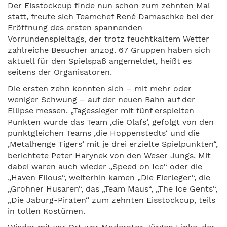
Der Eisstockcup finde nun schon zum zehnten Mal
statt, freute sich Teamchef René Damaschke bei der
Eröffnung des ersten spannenden
Vorrundenspieltags, der trotz feuchtkaltem Wetter
zahlreiche Besucher anzog. 67 Gruppen haben sich
aktuell für den Spielspaß angemeldet, heißt es
seitens der Organisatoren.
Die ersten zehn konnten sich – mit mehr oder
weniger Schwung – auf der neuen Bahn auf der
Ellipse messen. „Tagessieger mit fünf erspielten
Punkten wurde das Team ‚die Olafs‘, gefolgt von den
punktgleichen Teams ‚die Hoppenstedts‘ und die
‚Metalhenge Tigers‘ mit je drei erzielte Spielpunkten“,
berichtete Peter Harynek von den Weser Jungs. Mit
dabei waren auch wieder „Speed on Ice“ oder die
„Haven Filous“, weiterhin kamen „Die Eierleger“, die
„Grohner Husaren“, das „Team Maus“, „The Ice Gents“,
„Die Jaburg-Piraten“ zum zehnten Eisstockcup, teils
in tollen Kostümen.