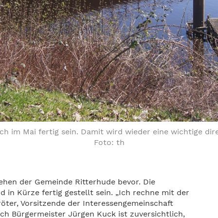
h im Mai fertig sein. Damit wird wieder eine wichtige 
Foto: th
tehen der Gemeinde Ritterhude bevor. Die
 Kürze fertig gestellt sein. „Ich rechne mit der
röter, Vorsitzende der Interessengemeinschaft
uch Bürgermeister Jürgen Kuck ist zuversichtlich,