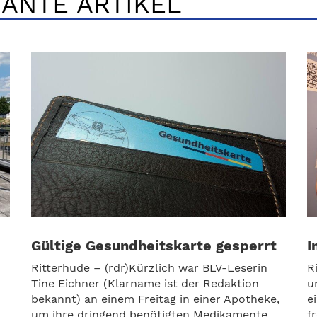
ANTE ARTIKEL
Gültige Gesundheitskarte gesperrt
I
Ritterhude – (rdr)Kürzlich war BLV-Leserin
R
Tine Eichner (Klarname ist der Redaktion
u
bekannt) an einem Freitag in einer Apotheke,
e
um ihre dringend benötigten Medikamente
f