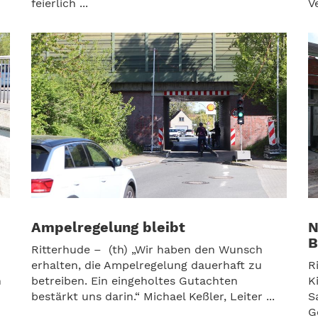
feierlich ...
V
Ampelregelung bleibt
N
B
Ritterhude – (th) „Wir haben den Wunsch
erhalten, die Ampelregelung dauerhaft zu
R
n
betreiben. Ein eingeholtes Gutachten
K
bestärkt uns darin.“ Michael Keßler, Leiter ...
S
G