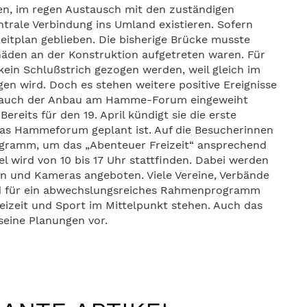
den, im regen Austausch mit den zuständigen
ntrale Verbindung ins Umland existieren. Sofern
Zeitplan geblieben. Die bisherige Brücke musste
äden an der Konstruktion aufgetreten waren. Für
ein Schlußstrich gezogen werden, weil gleich im
en wird. Doch es stehen weitere positive Ereignisse
ai auch der Anbau am Hamme-Forum eingeweiht
reits für den 19. April kündigt sie die erste
das Hammeforum geplant ist. Auf die Besucherinnen
ogramm, um das „Abenteuer Freizeit“ ansprechend
el wird von 10 bis 17 Uhr stattfinden. Dabei werden
en und Kameras angeboten. Viele Vereine, Verbände
und für ein abwechslungsreiches Rahmenprogramm
reizeit und Sport im Mittelpunkt stehen. Auch das
seine Planungen vor.