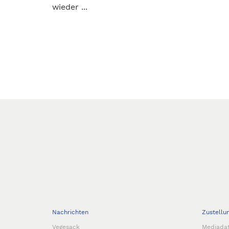
wieder ...
Nachrichten
Zustellu
Vegesack
Mediada