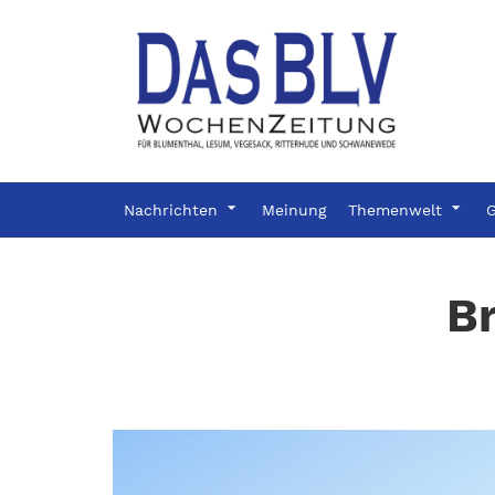
Nachrichten
Meinung
Themenwelt
G
Br