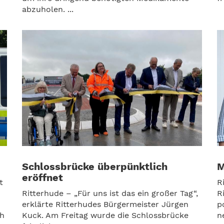
abzuholen. ...
Schlossbrücke überpünktlich
M
eröffnet
t
R
Ritterhude – „Für uns ist das ein großer Tag“,
R
erklärte Ritterhudes Bürgermeister Jürgen
p
ch
Kuck. Am Freitag wurde die Schlossbrücke
n