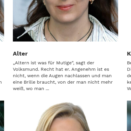
Alter
K
„Altern ist was für Mutige“, sagt der
B
Volksmund. Recht hat er. Angenehm ist es
D
nicht, wenn die Augen nachlassen und man
d
m
eine Brille braucht, von der man nicht mehr
k
weiß, wo man ...
W