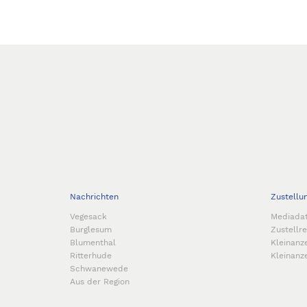
Nachrichten
Zustellu
Vegesack
Mediada
Burglesum
Zustellr
Blumenthal
Kleinanz
Ritterhude
Kleinanz
Schwanewede
Aus der Region