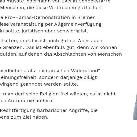
as müsste jedermann vor Ekel in Schockstarre
es Menschen, die diese Verbrechen gutheißen.
eine Pro-Hamas-Demonstration in Bremen
iese Veranstaltung per Allgemeinverfügung
 sollte, juristisch aber schwierig ist.
halten, und das ist auch gut so. Aber auch
 Grenzen. Das ist ebenfalls gut, denn wir können
t dulden, auf denen das Abschlachten von Menschen
iedlichend als „militärischen Widerstand“
einungsfreiheit, sondern derjenige billigt
zwingend geahndet werden sollte.
, man darf seine Religion frei wählen, es ist nicht
schen Autonomie äußern.
Rechtfertigung barbarischer Angriffe, die
ebens zum Ziel haben.