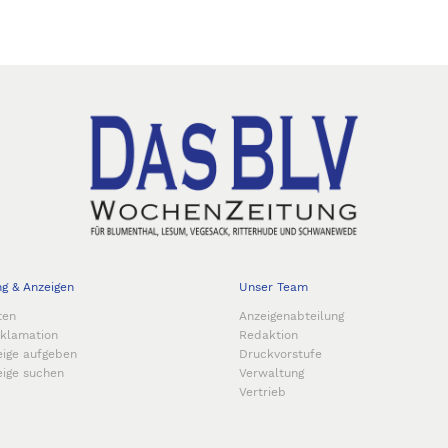
ng & Anzeigen
Unser Team
ten
Anzeigenabteilung
eklamation
Redaktion
eige aufgeben
Druckvorstufe
eige suchen
Verwaltung
Vertrieb