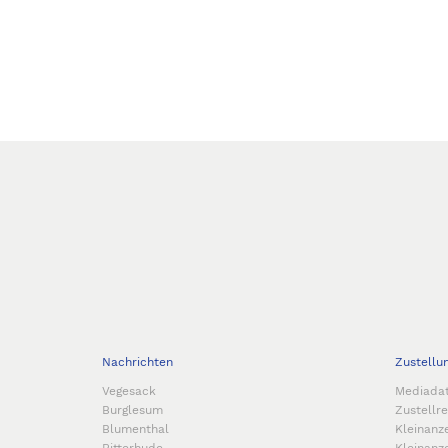
Nachrichten
Zustellu
Vegesack
Mediada
Burglesum
Zustellr
Blumenthal
Kleinanz