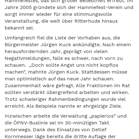
Hammefestes, das sich großer Beliebtheit erfreut. Im
Jahre 2005 gründete sich der Hammefest-Verein und
sorgt immer wieder für eine stimmungsvolle
Veranstaltung, die weit über Ritterhude hinaus
bekannt sei.
Umfangreich fiel die Liste der Vorhaben aus, die
Bürgermeister Jürgen Kuck ankündigte. Nach einem
herausfordernden Jahr, geprägt von vielen
Negativmeldungen, falle es schwer, nach vorn zu
schauen. „Doch sollte Angst uns nicht kopflos
machen“, mahnte Jürgen Kuck. Stattdessen müsse
man optimistisch auf das neue Jahr schauen.
Zusammenhalt wäre gefragt. Alle Fraktionen im Rat
sollten verstärkt übergreifend arbeiten und wirken.
Trotz schwieriger Rahmenbedingungen wurde viel
erreicht. Als Beispiele nannte er ehrgeizige Ziele.
Inzwischen arbeite die Verwaltung „papierlos“ und
die ÖPNV-Buslinie sei im 30-minütigen Takt
unterwegs. Dank des Einsatzes von Detlef
Kornmesser läge bereits die dritte Auflage der