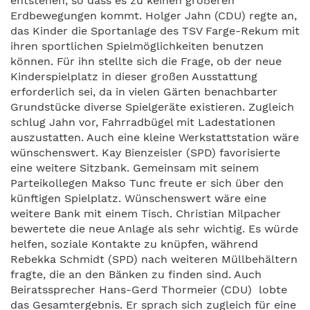
entstehen, so dass es zu keinen größeren
Erdbewegungen kommt. Holger Jahn (CDU) regte an,
das Kinder die Sportanlage des TSV Farge-Rekum mit
ihren sportlichen Spielmöglichkeiten benutzen
können. Für ihn stellte sich die Frage, ob der neue
Kinderspielplatz in dieser großen Ausstattung
erforderlich sei, da in vielen Gärten benachbarter
Grundstücke diverse Spielgeräte existieren. Zugleich
schlug Jahn vor, Fahrradbügel mit Ladestationen
auszustatten. Auch eine kleine Werkstattstation wäre
wünschenswert. Kay Bienzeisler (SPD) favorisierte
eine weitere Sitzbank. Gemeinsam mit seinem
Parteikollegen Makso Tunc freute er sich über den
künftigen Spielplatz. Wünschenswert wäre eine
weitere Bank mit einem Tisch. Christian Milpacher
bewertete die neue Anlage als sehr wichtig. Es würde
helfen, soziale Kontakte zu knüpfen, während
Rebekka Schmidt (SPD) nach weiteren Müllbehältern
fragte, die an den Bänken zu finden sind. Auch
Beiratssprecher Hans-Gerd Thormeier (CDU) lobte
das Gesamtergebnis. Er sprach sich zugleich für eine