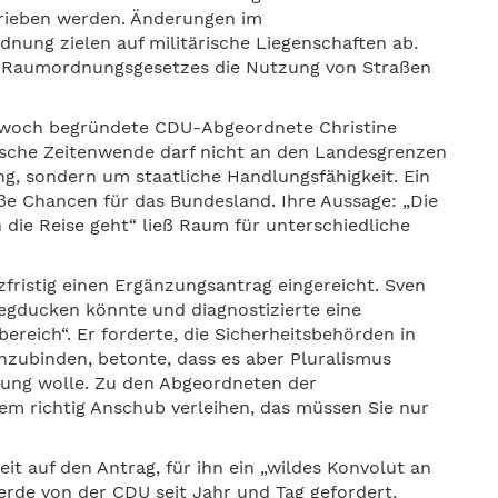
rieben werden. Änderungen im
ung zielen auf militärische Liegenschaften ab.
es Raumordnungsgesetzes die Nutzung von Straßen
ttwoch begründete CDU-Abgeordnete Christine
tische Zeitenwende darf nicht an den Landesgrenzen
ung, sondern um staatliche Handlungsfähigkeit. Ein
e Chancen für das Bundesland. Ihre Aussage: „Die
 die Reise geht“ ließ Raum für unterschiedliche
fristig einen Ergänzungsantrag eingereicht. Sven
egducken könnte und diagnostizierte eine
ereich“. Er forderte, die Sicherheitsbehörden in
inzubinden, betonte, dass es aber Pluralismus
sung wolle. Zu den Abgeordneten der
dem richtig Anschub verleihen, das müssen Sie nur
it auf den Antrag, für ihn ein „wildes Konvolut an
erde von der CDU seit Jahr und Tag gefordert.