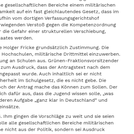
e gesellschaftlichen Bereiche einem militärischen
mkeit auf ein fast gleichlautendes Gesetz, dass im
ufhin vom dortigen Verfassungsgerichtshof
werwiegenden Verstoß gegen die Kompetenzordnung
 die Gefahr einer strukturellen Verschiebung,
taates werden.
e Holger Fricke grundsätzlich Zustimmung. Die
 Hochschulen, militärische Drittmittel einzuwerben.
ung an Schulen aus. Grünen-Fraktionsvorsitzender
 zum Ausdruck, dass der Antragstext nach dem
ngepasst wurde. Auch inhaltlich sei er nicht
erheit im Schulgesetz, die es nicht gebe. Die
doch der Antrag mache das Können zum Sollen. Der
ch dafür aus, dass die Jugend wissen solle, „was
deren Aufgabe „ganz klar in Deutschland“ und
einsätze.
. Ihm gingen die Vorschläge zu weit und sie seien
e alle gesellschaftlichen Bereiche militärischen
e nicht aus der Politik, sondern sei Ausdruck