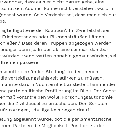
erkennbar, dass es hier nicht darum gehe, eine
u schützen. Auch er könne nicht verstehen, warum
passt wurde. Sein Verdacht sei, dass man sich nur
be.
te Bigotterie der Koalition“. Im Zweifelsfall sei
it Friedenstänzen oder Blumensträußen kämen,
schießen.“ Dass deren Truppen abgezogen werden
ndiger denn je. In der Ukraine sei man dankbar,
lt würden. Wenn Waffen ohnehin gebaut würden, sei
 Bremen passiere.
schulte persönlich Stellung: In der „neuen
 die Verteidigungsfähigkeit stärken zu müssen.
Er mahnte darum Nüchternheit anstelle „flammender
ene parteipolitische Profilierung im Blick. Der Senat
 Augenmaß vorantreiben wolle. Forschungsautonomie
er die Zivilklausel zu entscheiden. Den Schulen
fzuzwingen, „da läge kein Segen drauf.“
esung abgelehnt wurde, bot die parlamentarische
enen Parteien die Möglichkeit, Position zu der