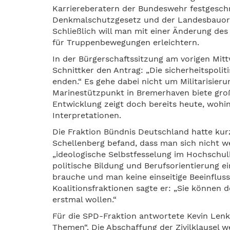
Karriereberatern der Bundeswehr festgesch
Denkmalschutzgesetz und der Landesbauordn
Schließlich will man mit einer Änderung d
für Truppenbewegungen erleichtern.
In der Bürgerschaftssitzung am vorigen Mi
Schnittker den Antrag: „Die sicherheitspoli
enden.“ Es gehe dabei nicht um Militarisier
Marinestützpunkt in Bremerhaven biete groß
Entwicklung zeigt doch bereits heute, wohin
Interpretationen.
Die Fraktion Bündnis Deutschland hatte kurz
Schellenberg befand, dass man sich nicht w
„ideologische Selbstfesselung im Hochschulb
politische Bildung und Berufsorientierung e
brauche und man keine einseitige Beeinflus
Koalitionsfraktionen sagte er: „Sie können 
erstmal wollen.“
Für die SPD-Fraktion antwortete Kevin Lenke
Themen“. Die Abschaffung der Zivilklausel w