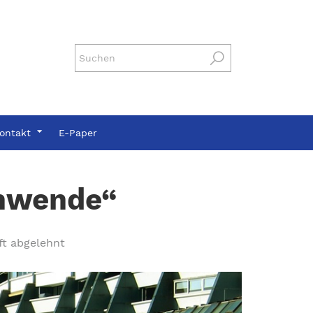
ontakt
E-Paper
enwende“
ft abgelehnt