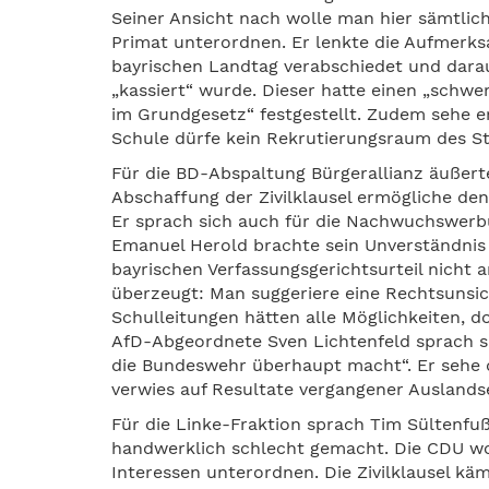
Seiner Ansicht nach wolle man hier sämtlich
Primat unterordnen. Er lenkte die Aufmerksa
bayrischen Landtag verabschiedet und dara
„kassiert“ wurde. Dieser hatte einen „sch
im Grundgesetz“ festgestellt. Zudem sehe er
Schule dürfe kein Rekrutierungsraum des S
Für die BD-Abspaltung Bürgerallianz äußert
Abschaffung der Zivilklausel ermögliche den
Er sprach sich auch für die Nachwuchswerb
Emanuel Herold brachte sein Unverständnis
bayrischen Verfassungsgerichtsurteil nicht a
überzeugt: Man suggeriere eine Rechtsunsich
Schulleitungen hätten alle Möglichkeiten, 
AfD-Abgeordnete Sven Lichtenfeld sprach si
die Bundeswehr überhaupt macht“. Er sehe 
verwies auf Resultate vergangener Auslands
Für die Linke-Fraktion sprach Tim Sültenfuß
handwerklich schlecht gemacht. Die CDU woll
Interessen unterordnen. Die Zivilklausel käm