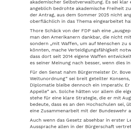
akademischer Selbstverwaltung. Es sei klar 
angeblich bedrohte akademische Freiheit z
der Antrag, aus dem Sommer 2025 nicht ange
oberflächlich in das Thema eingearbeitet ha
Thore Schäck von der FDP sah eine „ausgepräg
man den Amerikanern dankbar, die nicht m
sondern „mit Waffen, um auf Menschen zu 
könnten, mache Verteidigungsfähigkeit notwe
dass dort seit 2014 eigene Waffen entwicke
es seiner Meinung nach besser, wenn dies in
Für den Senat nahm Bürgermeister Dr. Boven
Weltunordnung“ sei breit geteilter Konsens,
Diplomatie bleibe dennoch ein Imperativ. 
Appelle“ an. Solche hätten vor allem die eig
stehe für eine klare Strategie, die er mit
bedeute, dass es an den Hochschulen sei, üb
eine Zusammenarbeit mit der Bundeswehr au
Auch wenn das Gesetz absehbar in erster L
Aussprache allen in der Bürgerschaft vertret