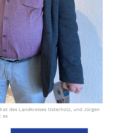
rat des Landkreises Osterholz, und Jürgen
: as