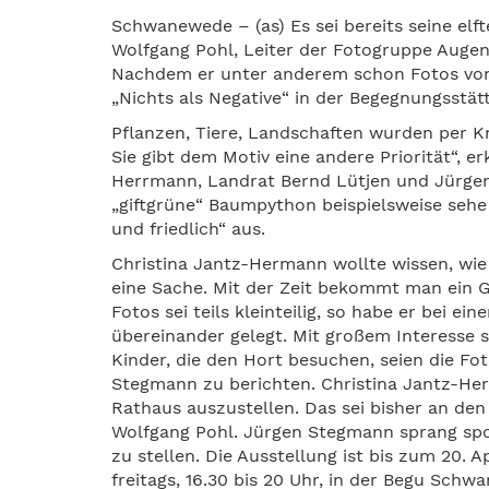
Schwanewede – (as) Es sei bereits seine elft
Wolfgang Pohl, Leiter der Fotogruppe AugenB
Nachdem er unter anderem schon Fotos von „
„Nichts als Negative“ in der Begegnungsstä
Pflanzen, Tiere, Landschaften wurden per Kno
Sie gibt dem Motiv eine andere Priorität“, e
Herrmann, Landrat Bernd Lütjen und Jürgen
„giftgrüne“ Baumpython beispielsweise sehe 
und friedlich“ aus.
Christina Jantz-Hermann wollte wissen, wie 
eine Sache. Mit der Zeit bekommt man ein G
Fotos sei teils kleinteilig, so habe er bei 
übereinander gelegt. Mit großem Interesse s
Kinder, die den Hort besuchen, seien die F
Stegmann zu berichten. Christina Jantz-Her
Rathaus auszustellen. Das sei bisher an de
Wolfgang Pohl. Jürgen Stegmann sprang spo
zu stellen. Die Ausstellung ist bis zum 20. A
freitags, 16.30 bis 20 Uhr, in der Begu Schw