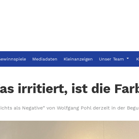
ewinnspiele
Mediadaten
Kleinanzeigen
Unser Team
K
s irritiert, ist die Fa
ichts als Negative“ von Wolfgang Pohl derzeit in der B