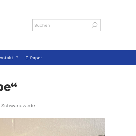
ontakt
E-Paper
rbe“
egu Schwanewede