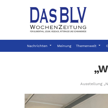
Nachrichten
Meinung
Themenwelt
G
„Wa
Ausstellung „N