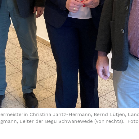
rmeisterin Christina Jantz-Hermann, Bernd Lütjen, Land
gmann, Leiter der Begu Schwanewede (von rechts). Foto