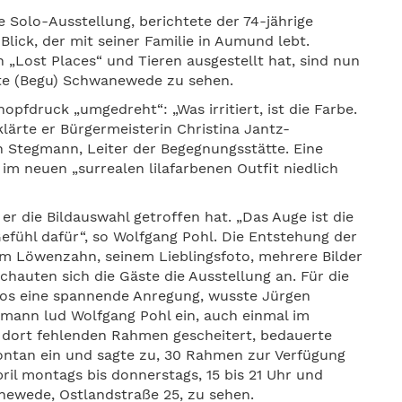
e Solo-Ausstellung, berichtete der 74-jährige
lick, der mit seiner Familie in Aumund lebt.
Lost Places“ und Tieren ausgestellt hat, sind nun
tte (Begu) Schwanewede zu sehen.
pfdruck „umgedreht“: „Was irritiert, ist die Farbe.
rklärte er Bürgermeisterin Christina Jantz-
 Stegmann, Leiter der Begegnungsstätte. Eine
im neuen „surrealen lilafarbenen Outfit niedlich
er die Bildauswahl getroffen hat. „Das Auge ist die
efühl dafür“, so Wolfgang Pohl. Die Entstehung der
einem Löwenzahn, seinem Lieblingsfoto, mehrere Bilder
chauten sich die Gäste die Ausstellung an. Für die
otos eine spannende Anregung, wusste Jürgen
mann lud Wolfgang Pohl ein, auch einmal im
n dort fehlenden Rahmen gescheitert, bedauerte
ntan ein und sagte zu, 30 Rahmen zur Verfügung
pril montags bis donnerstags, 15 bis 21 Uhr und
anewede, Ostlandstraße 25, zu sehen.