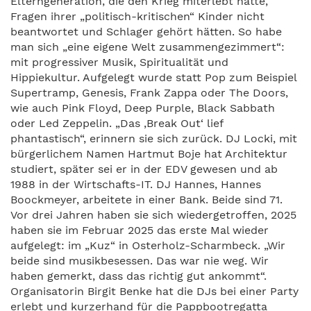
Elterngeneration, die den Krieg miterlebt hatte,
Fragen ihrer „politisch-kritischen“ Kinder nicht
beantwortet und Schlager gehört hätten. So habe
man sich „eine eigene Welt zusammengezimmert“:
mit progressiver Musik, Spiritualität und
Hippiekultur. Aufgelegt wurde statt Pop zum Beispiel
Supertramp, Genesis, Frank Zappa oder The Doors,
wie auch Pink Floyd, Deep Purple, Black Sabbath
oder Led Zeppelin. „Das ‚Break Out‘ lief
phantastisch“, erinnern sie sich zurück. DJ Locki, mit
bürgerlichem Namen Hartmut Boje hat Architektur
studiert, später sei er in der EDV gewesen und ab
1988 in der Wirtschafts-IT. DJ Hannes, Hannes
Boockmeyer, arbeitete in einer Bank. Beide sind 71.
Vor drei Jahren haben sie sich wiedergetroffen, 2025
haben sie im Februar 2025 das erste Mal wieder
aufgelegt: im „Kuz“ in Osterholz-Scharmbeck. „Wir
beide sind musikbesessen. Das war nie weg. Wir
haben gemerkt, dass das richtig gut ankommt“.
Organisatorin Birgit Benke hat die DJs bei einer Party
erlebt und kurzerhand für die Pappbootregatta