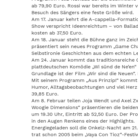
ab 79,90 Euro. Rossi war bereits im Winter 
Besuch des Sängers eine feste Größe wird.
Am 17. Januar kehrt die A-cappella-Format
Show verspricht Ideenreichtum – von Ballade
kosten ab 37,50 Euro.
Am 18. Januar steht die Bühne ganz im Zei
präsentiert sein neues Programm „Game Chang
Selbstironie Geschichten aus dem echten Leb
Am 24. Januar kommt das traditionsreiche O
plattdeutschen Komödie „Wi sünd de Ne’en“ 
Grundlage ist der Film „Wir sind die Neuen“. 
Mit seinem Programm „Aus Prinzip!“ kommt 
Humor, Alltagsbeobachtungen und viel Herz s
39,85 Euro.
Am 8. Februar teilen Joja Wendt und Axel Z
Woogie Dimensions“ präsentieren die beiden
um 19.30 Uhr, Eintritt ab 52,50 Euro. Der P
in den Augen Renkens eines der Highlights.
Energiegeladen soll die Onkelz-Nacht am 21.
trat schon 2005 beim „Vaya Con Tioz“-Festiva