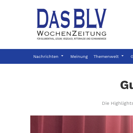
Nachrichten
Meinung
Themenwelt
G
Gu
Die Highligh