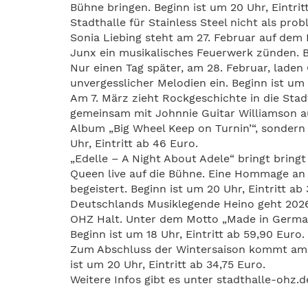
Bühne bringen. Beginn ist um 20 Uhr, Eintrit
Stadthalle für Stainless Steel nicht als pro
Sonia Liebing steht am 27. Februar auf de
Junx ein musikalisches Feuerwerk zünden. Be
Nur einen Tag später, am 28. Februar, laden 
unvergesslicher Melodien ein. Beginn ist um 1
Am 7. März zieht Rockgeschichte in die Sta
gemeinsam mit Johnnie Guitar Williamson auf
Album „Big Wheel Keep on Turnin’“, sondern
Uhr, Eintritt ab 46 Euro.
„Edelle – A Night About Adele“ bringt bringt
Queen live auf die Bühne. Eine Hommage an 
begeistert. Beginn ist um 20 Uhr, Eintritt ab 
Deutschlands Musiklegende Heino geht 2026
OHZ Halt. Unter dem Motto „Made in Germany
Beginn ist um 18 Uhr, Eintritt ab 59,90 Euro.
Zum Abschluss der Wintersaison kommt am 2
ist um 20 Uhr, Eintritt ab 34,75 Euro.
Weitere Infos gibt es unter stadthalle-ohz.d