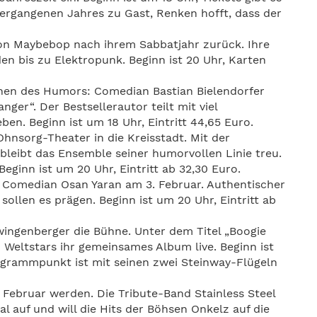
vergangenen Jahres zu Gast, Renken hofft, dass der
ion Maybebop nach ihrem Sabbatjahr zurück. Ihre
n bis zu Elektropunk. Beginn ist 20 Uhr, Karten
chen des Humors: Comedian Bastian Bielendorfer
er“. Der Bestsellerautor teilt mit viel
en. Beginn ist um 18 Uhr, Eintritt 44,65 Euro.
hnsorg-Theater in die Kreisstadt. Mit der
bleibt das Ensemble seiner humorvollen Linie treu.
Beginn ist um 20 Uhr, Eintritt ab 32,30 Euro.
Comedian Osan Yaran am 3. Februar. Authentischer
ollen es prägen. Beginn ist um 20 Uhr, Eintritt ab
wingenberger die Bühne. Unter dem Titel „Boogie
 Weltstars ihr gemeinsames Album live. Beginn ist
rogrammpunkt ist mit seinen zwei Steinway-Flügeln
 Februar werden. Die Tribute-Band Stainless Steel
l auf und will die Hits der Böhsen Onkelz auf die