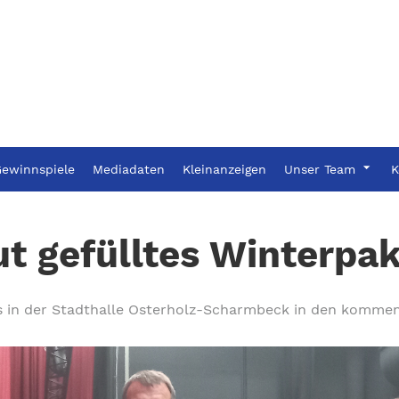
ewinnspiele
Mediadaten
Kleinanzeigen
Unser Team
K
t gefülltes Winterpa
ts in der Stadthalle Osterholz-Scharmbeck in den komm