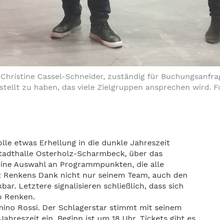
hristine Cassel-Schneider, zuständig für Buchungsanfrag
ellt zu haben, das viele Zielgruppen ansprechen wird. 
e etwas Erhellung in die dunkle Jahreszeit
Stadthalle Osterholz-Scharmbeck, über das
ine Auswahl an Programmpunkten, die alle
lt Renkens Dank nicht nur seinem Team, auch den
ar. Letztere signalisieren schließlich, dass sich
o Renken.
mino Rossi. Der Schlagerstar stimmt mit seinem
ahreszeit ein. Beginn ist um 18 Uhr, Tickets gibt es