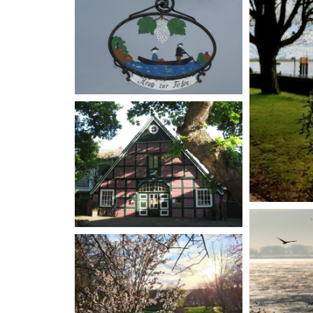
Bussard, Tobias Wanura
"'Murkens Krug zur Fähre'
erinnert mich an eine
willkommene
Erfrischungspause bei diversen
Radtouren." Foto und Text:
Edith Ostendorff
"Das alte Fachwerkhaus der
Familie Vielstich mit der
schönen knorrigen Eiche davor
verbinde ich mit zahlreichen
Malkursen in der Atelierkate,
bei denen ich immer