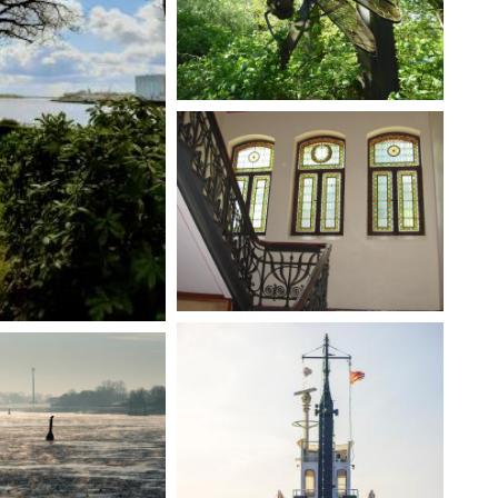
"Baum Wasser Spiegelung". Bild
"Die Libelle am 'Ökoweg' ist ein
und Text: Martin Simon
Highlight auf einer Fahrradtour
durch das Werderland." Bild
und Text: Edith Ostendorff
"Das alte Treppenhaus der
Schule Am Mönchshof mit den
leuchtenden bunten
Fensterscheiben hat bestimmt
schon unzählige Kinderfüße
gesehen!" Bild und Text: Edith
Ostendorff