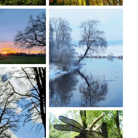
er Auetal nahe Auf
l/An der Aue ,
"Baum BLV". Bild und Text:
er
Martin Simon
enuntergang". Bild
artin Simon