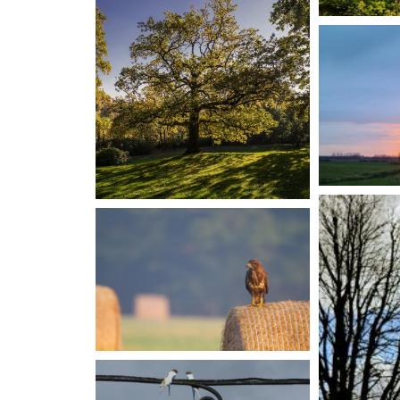
"Die 'Dicke Regina'". Bild und
Text: Alfred Becker
Schönebeck
dem Krümpe
Annika Seil
"Baum Sonn
und Text: M
"Baum Schatten": Bild und
Text: Andre Lautz