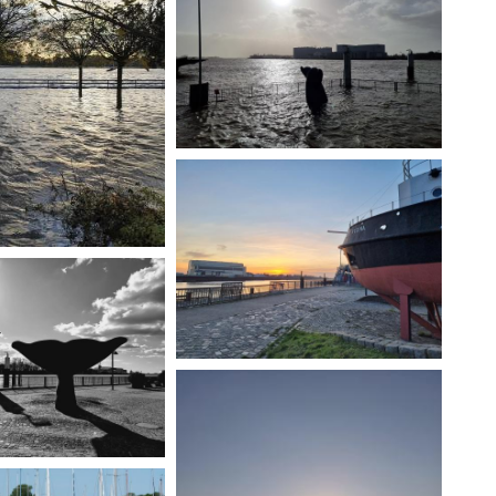
"Fähre". Bild und Text: Andre
"Hammewiesen Himmel". Bild
Lautz
und Text: Martin Simon
Bild und Text:
on
Bild: Ilka Richter