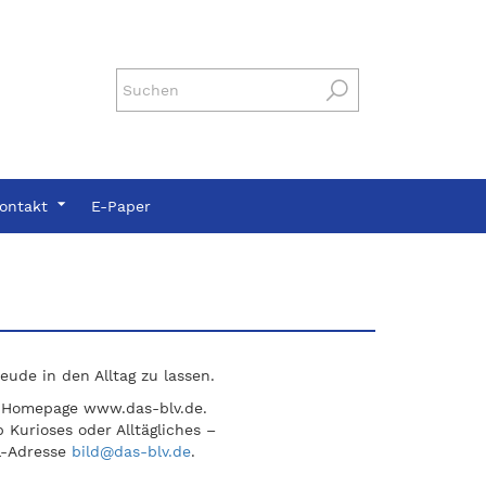
ontakt
E-Paper
de in den Alltag zu lassen.
er Homepage www.das-blv.de.
 Kurioses oder Alltägliches –
il-Adresse
bild@das-blv.de
.