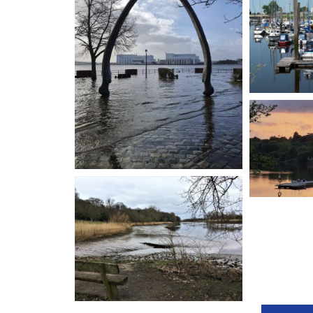
Bild: Ilka R
Bild: Ilka R
Bild: Ilka Richter
"Lesumhafen
Andre Laut
"An der Les
Tura Bremen
Markus Pug