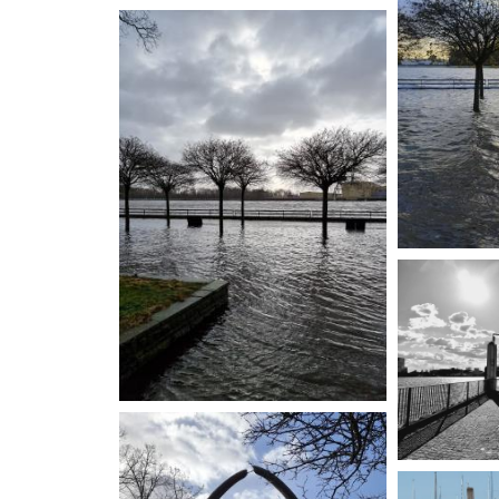
"An der Lesum", von Marlies
und Heiner Frank
"Gras Eis": 
Martin Sim