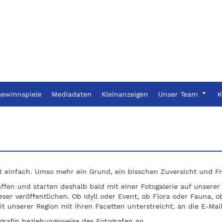
ewinnspiele
Mediadaten
Kleinanzeigen
Unser Team
K
infach. Umso mehr ein Grund, ein bisschen Zuversicht und Freu
affen und starten deshalb bald mit einer Fotogalerie auf unser
er veröffentlichen. Ob Idyll oder Event, ob Flora oder Fauna, ob
it unserer Region mit ihren Facetten unterstreicht, an die E-Ma
grafin beziehungsweise des Fotografen an.