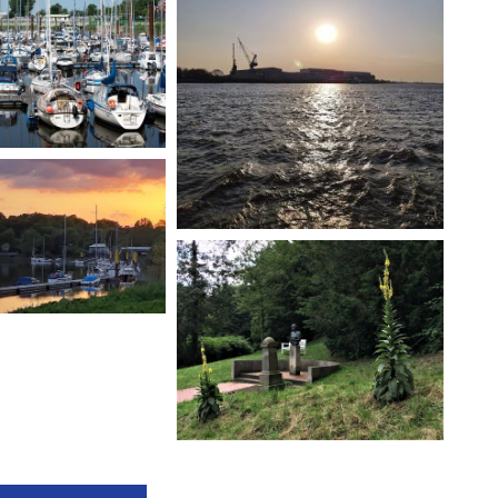
Bild: Ilka Richter
ichter
ichter
". Bild und Text:
z
um (Sportverein
)." Bild und Text:
gé