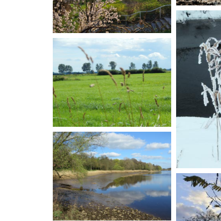
wunderbar vom Alltag
abschalten kann." Bild und
Text: Edith Ostendorff
"Fluss Däm
Text: Andre
"Frühling": Bild und Text:
Martin Simon
Blauer Him
Brigitte App
"Hammeweisen Gräser". Bild
und Text: Martin Simon