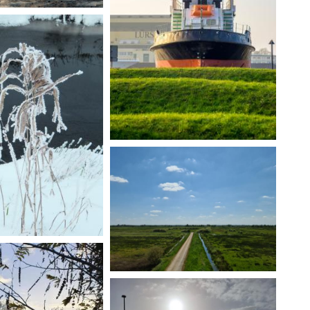
merung". Bild und
 Lautz
mel an der Weser,
el