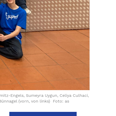
mitz-Engels, Sumeyra Uygun, Celiya Culhaci,
nnagel (vorn, von links) Foto: as