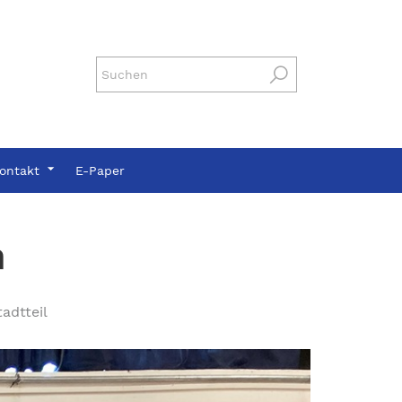
ontakt
E-Paper
n
adtteil