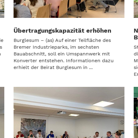
Übertragungskapazität erhöhen
N
B
ie
Burglesum – (as) Auf einer Teilfläche des
s
Bremer Industrieparks, im sechsten
S
h
Bauabschnitt, soll ein Umspannwerk mit
d
Konverter entstehen. Informationen dazu
M
erhielt der Beirat Burglesum in ...
s
E