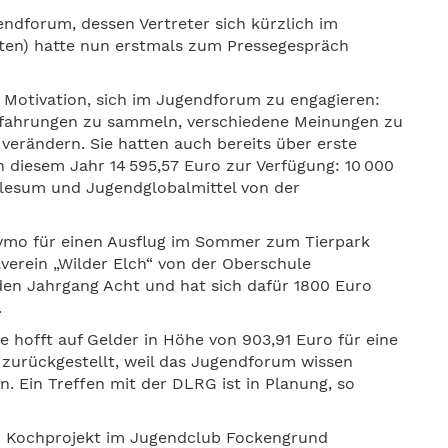
endforum, dessen Vertreter sich kürzlich im
teten) hatte nun erstmals zum Pressegespräch
e Motivation, sich im Jugendforum zu engagieren:
rfahrungen zu sammeln, verschiedene Meinungen zu
verändern. Sie hatten auch bereits über erste
n diesem Jahr 14 595,57 Euro zur Verfügung: 10 000
glesum und Jugendglobalmittel von der
ymo für einen Ausflug im Sommer zum Tierpark
lverein „Wilder Elch“ von der Oberschule
 den Jahrgang Acht und hat sich dafür 1800 Euro
.
hofft auf Gelder in Höhe von 903,91 Euro für eine
zurückgestellt, weil das Jugendforum wissen
n. Ein Treffen mit der DLRG ist in Planung, so
 Kochprojekt im Jugendclub Fockengrund