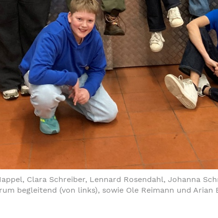
Happel, Clara Schreiber, Lennard Rosendahl, Johanna Sch
m begleitend (von links), sowie Ole Reimann und Arian Bü