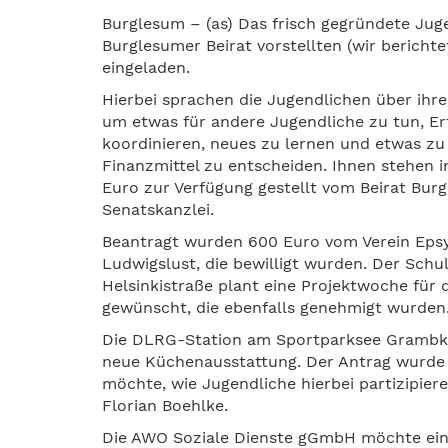
Burglesum – (as) Das frisch gegründete Jug
Burglesumer Beirat vorstellten (wir berich
eingeladen.
Hierbei sprachen die Jugendlichen über ihr
um etwas für andere Jugendliche zu tun, E
koordinieren, neues zu lernen und etwas zu 
Finanzmittel zu entscheiden. Ihnen stehen i
Euro zur Verfügung gestellt vom Beirat Bur
Senatskanzlei.
Beantragt wurden 600 Euro vom Verein Eps
Ludwigslust, die bewilligt wurden. Der Schu
Helsinkistraße plant eine Projektwoche für
gewünscht, die ebenfalls genehmigt wurden
Die DLRG-Station am Sportparksee Grambke 
neue Küchenausstattung. Der Antrag wurde 
möchte, wie Jugendliche hierbei partizipiere
Florian Boehlke.
Die AWO Soziale Dienste gGmbH möchte ein