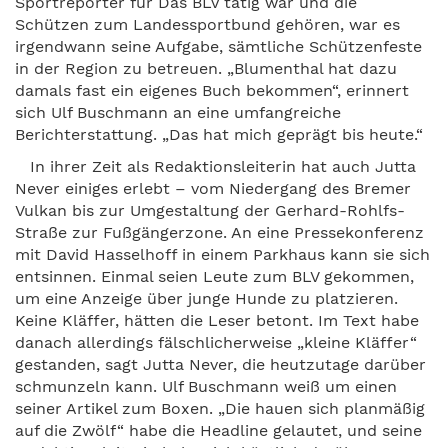
Sportreporter für Das BLV tätig war und die
Schützen zum Landessportbund gehören, war es
irgendwann seine Aufgabe, sämtliche Schützenfeste
in der Region zu betreuen. „Blumenthal hat dazu
damals fast ein eigenes Buch bekommen“, erinnert
sich Ulf Buschmann an eine umfangreiche
Berichterstattung. „Das hat mich geprägt bis heute.“
In ihrer Zeit als Redaktionsleiterin hat auch Jutta
Never einiges erlebt – vom Niedergang des Bremer
Vulkan bis zur Umgestaltung der Gerhard-Rohlfs-
Straße zur Fußgängerzone. An eine Pressekonferenz
mit David Hasselhoff in einem Parkhaus kann sie sich
entsinnen. Einmal seien Leute zum BLV gekommen,
um eine Anzeige über junge Hunde zu platzieren.
Keine Kläffer, hätten die Leser betont. Im Text habe
danach allerdings fälschlicherweise „kleine Kläffer“
gestanden, sagt Jutta Never, die heutzutage darüber
schmunzeln kann. Ulf Buschmann weiß um einen
seiner Artikel zum Boxen. „Die hauen sich planmäßig
auf die Zwölf“ habe die Headline gelautet, und seine