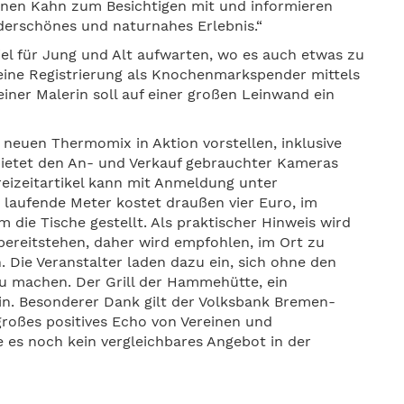
einen Kahn zum Besichtigen mit und informieren
derschönes und naturnahes Erlebnis.“
iel für Jung und Alt aufwarten, wo es auch etwas zu
 eine Registrierung als Knochenmarkspender mittels
iner Malerin soll auf einer großen Leinwand ein
 neuen Thermomix in Aktion vorstellen, inklusive
bietet den An- und Verkauf gebrauchter Kameras
reizeitartikel kann mit Anmeldung unter
laufende Meter kostet draußen vier Euro, im
die Tische gestellt. Als praktischer Hinweis wird
bereitstehen, daher wird empfohlen, im Ort zu
Die Veranstalter laden dazu ein, sich ohne den
u machen. Der Grill der Hammehütte, ein
in. Besonderer Dank gilt der Volksbank Bremen-
großes positives Echo von Vereinen und
s noch kein vergleichbares Angebot in der