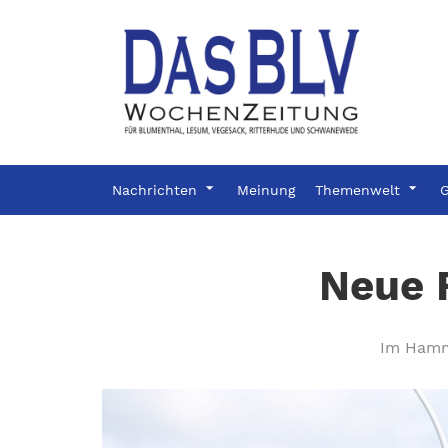
Nachrichten
Meinung
Themenwelt
G
Neue F
Im Hamm