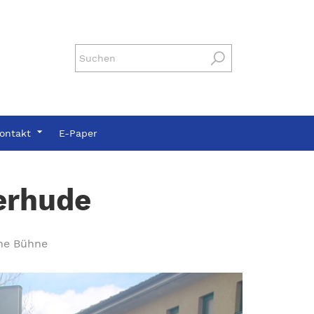
ontakt
E-Paper
terhude
ne Bühne