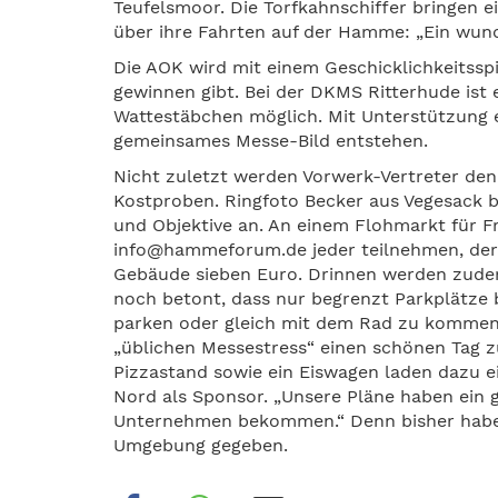
Teufelsmoor. Die Torfkahnschiffer bringen 
über ihre Fahrten auf der Hamme: „Ein wun
Die AOK wird mit einem Geschicklichkeitssp
gewinnen gibt. Bei der DKMS Ritterhude ist
Wattestäbchen möglich. Mit Unterstützung e
gemeinsames Messe-Bild entstehen.
Nicht zuletzt werden Vorwerk-Vertreter den
Kostproben. Ringfoto Becker aus Vegesack 
und Objektive an. An einem Flohmarkt für F
info@hammeforum.de jeder teilnehmen, der 
Gebäude sieben Euro. Drinnen werden zudem 
noch betont, dass nur begrenzt Parkplätze 
parken oder gleich mit dem Rad zu kommen. 
„üblichen Messestress“ einen schönen Tag z
Pizzastand sowie ein Eiswagen laden dazu e
Nord als Sponsor. „Unsere Pläne haben ein 
Unternehmen bekommen.“ Denn bisher habe e
Umgebung gegeben.