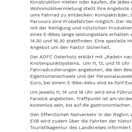
Konstruktion mieten oder kaufen, die jedes
Wohnmobilvermietung stellt ihre Angebote vo
ums Fahrrad zu entdecken: Kompakträder, L
Parcours sind Probefahrten möglich. Der Wo
mit der Reinigung und nützlichen Produkten
eines E-Bikes lange leistungsstark erhalten
14.30 und 16.30 stattfinden. Eine spezielle
Angebot um den Faktor Sicherheit.
Der ADFC Osterholz erklärt mit „Radeln nac
Knotenpunktsystems. Um 11, 13, und 15 Uhr
Fahrradcodierungen angeboten, die den Besit
Eigentumsnachweis und der Personalausweis
Euro, bei einem E-Bike-Akku sind es fünf Eu
Um jeweils 11, 14 und 16 Uhr wird eine Führ
Farwick angeboten. Treffpunkt ist am Vor
kostenlos sein, bis auf die gastronomische
Den öffentlichen Nahverkehr in der Region w
EVB wird zudem über die Fahrten der histo
Touristikagentur des Landkreises informiert 