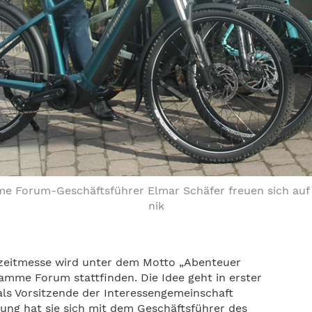
 Forum-Geschäftsführer Elmar Schäfer freuen sich auf 
nik
eizeitmesse wird unter dem Motto „Abenteuer
Hamme Forum stattfinden. Die Idee geht in erster
 als Vorsitzende der Interessengemeinschaft
zung hat sie sich mit dem Geschäftsführer des