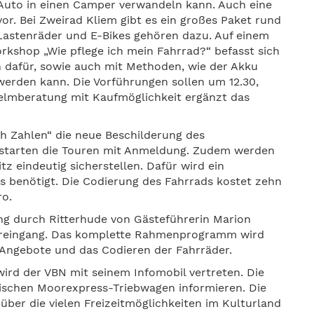
 Auto in einen Camper verwandeln kann. Auch eine
r. Bei Zweirad Kliem gibt es ein großes Paket rund
astenräder und E-Bikes gehören dazu. Auf einem
rkshop „Wie pflege ich mein Fahrrad?“ befasst sich
 dafür, sowie auch mit Methoden, wie der Akku
 werden kann. Die Vorführungen sollen um 12.30,
 Helmberatung mit Kaufmöglichkeit ergänzt das
h Zahlen“ die neue Beschilderung des
 starten die Touren mit Anmeldung. Zudem werden
z eindeutig sicherstellen. Dafür wird ein
 benötigt. Die Codierung des Fahrrads kostet zehn
ro.
ung durch Ritterhude von Gästeführerin Marion
dereingang. Das komplette Rahmenprogramm wird
n Angebote und das Codieren der Fahrräder.
ird der VBN mit seinem Infomobil vertreten. Die
rischen Moorexpress-Triebwagen informieren. Die
über die vielen Freizeitmöglichkeiten im Kulturland