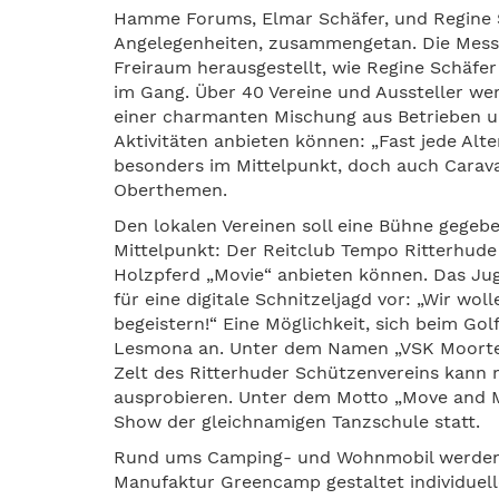
Hamme Forums, Elmar Schäfer, und Regine Sc
Angelegenheiten, zusammengetan. Die Messe z
Freiraum herausgestellt, wie Regine Schäfer
im Gang. Über 40 Vereine und Aussteller we
einer charmanten Mischung aus Betrieben un
Aktivitäten anbieten können: „Fast jede Al
besonders im Mittelpunkt, doch auch Carav
Oberthemen.
Den lokalen Vereinen soll eine Bühne gegebe
Mittelpunkt: Der Reitclub Tempo Ritterhude
Holzpferd „Movie“ anbieten können. Das Jug
für eine digitale Schnitzeljagd vor: „Wir wo
begeistern!“ Eine Möglichkeit, sich beim Go
Lesmona an. Unter dem Namen „VSK Moorteuf
Zelt des Ritterhuder Schützenvereins kann
ausprobieren. Unter dem Motto „Move and M
Show der gleichnamigen Tanzschule statt.
Rund ums Camping- und Wohnmobil werden g
Manufaktur Greencamp gestaltet individue