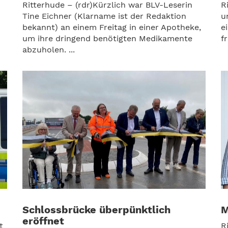
Ritterhude – (rdr)Kürzlich war BLV-Leserin
R
Tine Eichner (Klarname ist der Redaktion
u
bekannt) an einem Freitag in einer Apotheke,
e
um ihre dringend benötigten Medikamente
f
abzuholen. ...
Schlossbrücke überpünktlich
M
eröffnet
t
R