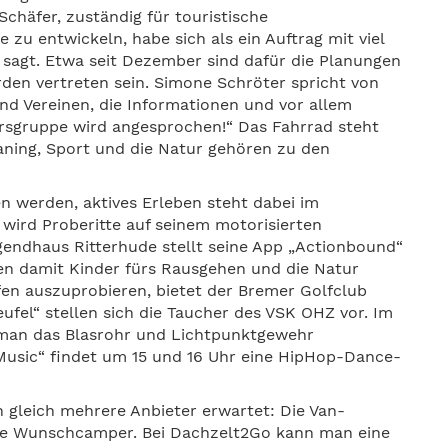
häfer, zuständig für touristische
u entwickeln, habe sich als ein Auftrag mit viel
 sagt. Etwa seit Dezember sind dafür die Planungen
rden vertreten sein. Simone Schröter spricht von
d Vereinen, die Informationen und vor allem
tersgruppe wird angesprochen!“ Das Fahrrad steht
aning, Sport und die Natur gehören zu den
n werden, aktives Erleben steht dabei im
 wird Proberitte auf seinem motorisierten
endhaus Ritterhude stellt seine App „Actionbound“
llen damit Kinder fürs Rausgehen und die Natur
lfen auszuprobieren, bietet der Bremer Golfclub
el“ stellen sich die Taucher des VSK OHZ vor. Im
 man das Blasrohr und Lichtpunktgewehr
usic“ findet um 15 und 16 Uhr eine HipHop-Dance-
leich mehrere Anbieter erwartet: Die Van-
lle Wunschcamper. Bei Dachzelt2Go kann man eine