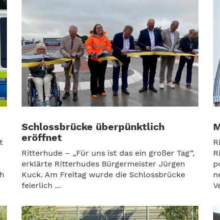
Schlossbrücke überpünktlich
M
eröffnet
t
R
Ritterhude – „Für uns ist das ein großer Tag“,
R
erklärte Ritterhudes Bürgermeister Jürgen
p
ch
Kuck. Am Freitag wurde die Schlossbrücke
n
feierlich ...
V