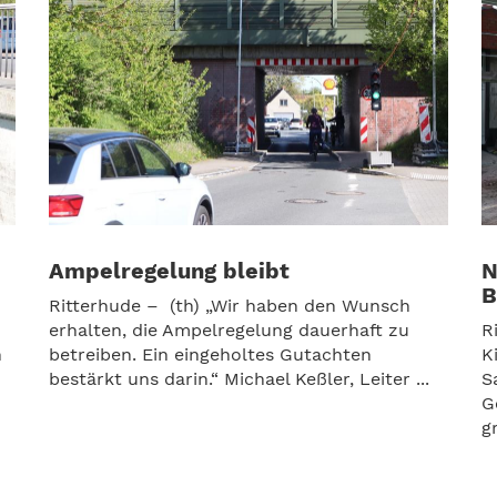
Ampelregelung bleibt
N
B
Ritterhude – (th) „Wir haben den Wunsch
erhalten, die Ampelregelung dauerhaft zu
R
n
betreiben. Ein eingeholtes Gutachten
K
bestärkt uns darin.“ Michael Keßler, Leiter ...
S
G
g