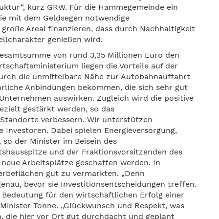
truktur“, kurz GRW. Für die Hammegemeinde ein
 sie mit dem Geldsegen notwendige
große Areal finanzieren, dass durch Nachhaltigkeit
ellcharakter genießen wird.
Gesamtsumme von rund 3,35 Millionen Euro den
tschaftsministerium liegen die Vorteile auf der
durch die unmittelbare Nähe zur Autobahnauffahrt
hrliche Anbindungen bekommen, die sich sehr gut
 Unternehmen auswirken. Zugleich wird die positive
ezielt gestärkt werden, so das
Standorte verbessern. Wir unterstützen
 Investoren. Dabei spielen Energieversorgung,
 so der Minister im Beisein des
tshausspitze und der Fraktionsvorsitzenden des
 neue Arbeitsplätze geschaffen werden. In
werbeflächen gut zu vermarkten. „Denn
nau, bevor sie Investitionsentscheidungen treffen.
 Bedeutung für den wirtschaftlichen Erfolg einer
 Minister Tonne. „Glückwunsch und Respekt, was
n, die hier vor Ort gut durchdacht und geplant