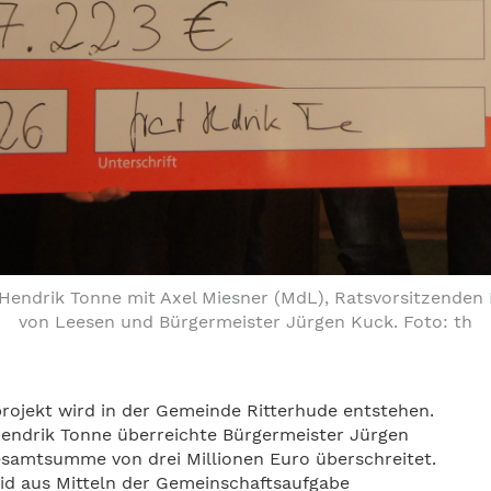
Hendrik Tonne mit Axel Miesner (MdL), Ratsvorsitzenden 
von Leesen und Bürgermeister Jürgen Kuck. Foto: th
projekt wird in der Gemeinde Ritterhude entstehen.
Hendrik Tonne überreichte Bürgermeister Jürgen
esamtsumme von drei Millionen Euro überschreitet.
d aus Mitteln der Gemeinschaftsaufgabe