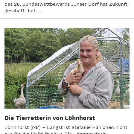
des 28. Bundeswettbewerbs „Unser Dorf hat Zukunft“
geschafft hat. ...
Die Tierretterin von Löhnhorst
Löhnhorst (rdr) – Längst ist Stefanie Hänichen nicht
nur für die Igelhilfe aktiv. Die Löhnhorsterin