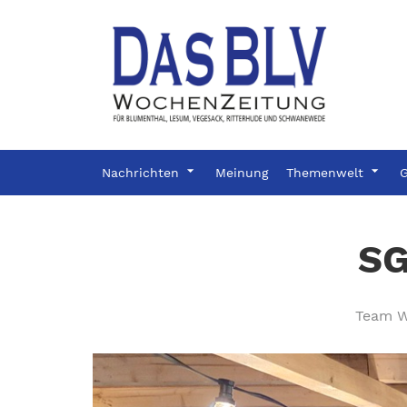
Nachrichten
Meinung
Themenwelt
G
SG
Team W