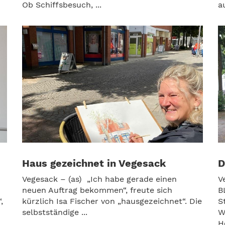
Ob Schiffsbesuch, ...
au
Haus gezeichnet in Vegesack
D
Vegesack – (as) „Ich habe gerade einen
V
neuen Auftrag bekommen“, freute sich
B
,
kürzlich Isa Fischer von „hausgezeichnet“. Die
S
selbstständige ...
W
H