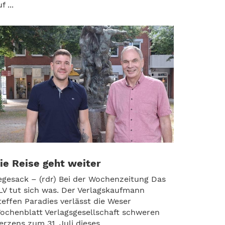
f ...
ie Reise geht weiter
egesack – (rdr) Bei der Wochenzeitung Das
LV tut sich was. Der Verlagskaufmann
teffen Paradies verlässt die Weser
ochenblatt Verlagsgesellschaft schweren
erzens zum 31. Juli dieses ...