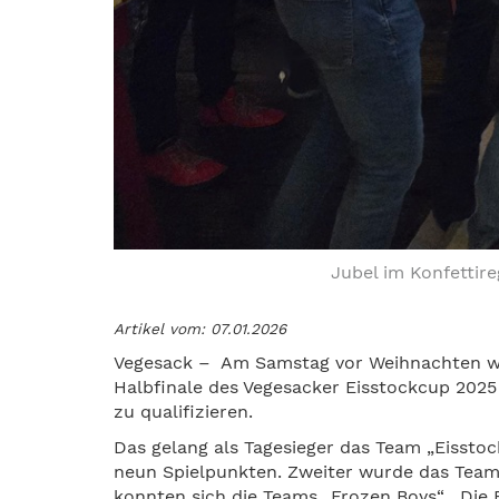
Jubel im Konfettir
Artikel vom: 07.01.2026
Vegesack – Am Samstag vor Weihnachten wu
Halbfinale des Vegesacker Eisstockcup 2025 ge
zu qualifizieren.
Das gelang als Tagesieger das Team „Eisst
neun Spielpunkten. Zweiter wurde das Team
konnten sich die Teams „Frozen Boys“, „Die Ba