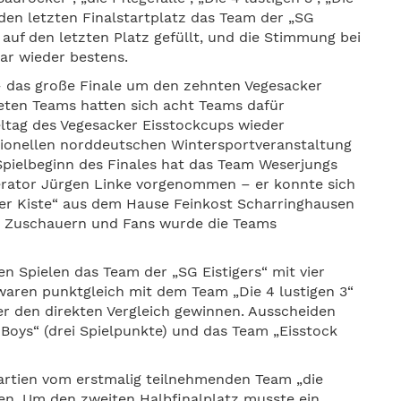
n letzten Finalstartplatz das Team der „SG
s auf den letzten Platz gefüllt, und die Stimmung bei
r wieder bestens.
– das große Finale um den zehnten Vegesacker
eten Teams hatten sich acht Teams dafür
eltag des Vegesacker Eisstockcups wieder
itionellen norddeutschen Wintersportveranstaltung
 Spielbeginn des Finales hat das Team Weserjungs
erator Jürgen Linke vorgenommen – er konnte sich
ker Kiste“ aus dem Hause Feinkost Scharringhausen
en Zuschauern und Fans wurde die Teams
n Spielen das Team der „SG Eistigers“ mit vier
 waren punktgleich mit dem Team „Die 4 lustigen 3“
er den direkten Vergleich gewinnen. Ausscheiden
Boys“ (drei Spielpunkte) und das Team „Eisstock
artien vom erstmalig teilnehmenden Team „die
en. Um den zweiten Halbfinalplatz musste ein