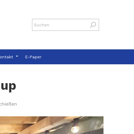
ontakt
E-Paper
Cup
chießen