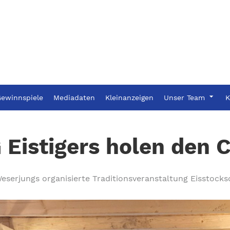
ewinnspiele
Mediadaten
Kleinanzeigen
Unser Team
K
 Eistigers holen den 
eserjungs organisierte Traditionsveranstaltung Eisstocks