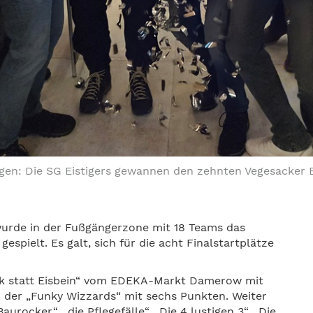
egen: Die SG Eistigers gewannen den zehnten Vegesacker E
rde in der Fußgängerzone mit 18 Teams das
spielt. Es galt, sich für die acht Finalstartplätze
ock statt Eisbein“ vom EDEKA-Markt Damerow mit
 der „Funky Wizzards“ mit sechs Punkten. Weiter
urocker“, „die Pflegefälle“, „Die 4 lustigen 3“, „Die