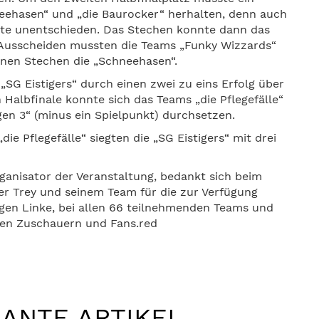
eehasen“ und „die Baurocker“ herhalten, denn auch
dete unentschieden. Das Stechen konnte dann das
. Ausscheiden mussten die Teams „Funky Wizzards“
enen Stechen die „Schneehasen“.
„SG Eistigers“ durch einen zwei zu eins Erfolg über
 Halbfinale konnte sich das Teams „die Pflegefälle“
gen 3“ (minus ein Spielpunkt) durchsetzen.
ie Pflegefälle“ siegten die „SG Eistigers“ mit drei
ganisator der Veranstaltung, bedankt sich beim
er Trey und seinem Team für die zur Verfügung
rgen Linke, bei allen 66 teilnehmenden Teams und
den Zuschauern und Fans.red
ANTE ARTIKEL