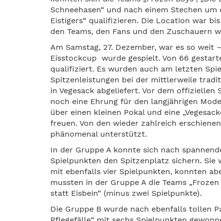
Schneehasen“ und nach einem Stechen um de
Eistigers“ qualifizieren. Die Location war bi
den Teams, den Fans und den Zuschauern wa
Am Samstag, 27. Dezember, war es so weit 
Eisstockcup wurde gespielt. Von 66 gestart
qualifiziert. Es wurden auch am letzten Spi
Spitzenleistungen bei der mittlerweile trad
in Vegesack abgeliefert. Vor dem offiziellen
noch eine Ehrung für den langjährigen Mod
über einen kleinen Pokal und eine „Vegesac
freuen. Von den wieder zahlreich erschien
phänomenal unterstützt.
In der Gruppe A konnte sich nach spannende
Spielpunkten den Spitzenplatz sichern. Sie
mit ebenfalls vier Spielpunkten, konnten ab
mussten in der Gruppe A die Teams „Frozen 
statt Eisbein“ (minus zwei Spielpunkte).
Die Gruppe B wurde nach ebenfalls tollen P
Pflegefälle“ mit sechs Spielpunkten gewonn