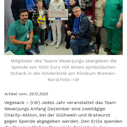
Mitglieder des Teams Weserjungs übergaben die
Spende von 1000 Euro mit einem symbolischen
Scheck in der Kinderklink am Klinikum Bremen-
Nord.Foto: rdr
Artikel vom: 25.12.2025
Vegesack – (rdr) Jedes Jahr veranstaltet das Team
Weserjungs Anfang Dezember eine zweitägige
Charity-Aktion, bei der Glühwein und Bratwurst
gegen Spende abgegeben werden. Den Erlös spenden