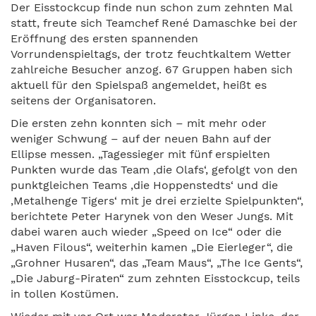
Der Eisstockcup finde nun schon zum zehnten Mal
statt, freute sich Teamchef René Damaschke bei der
Eröffnung des ersten spannenden
Vorrundenspieltags, der trotz feuchtkaltem Wetter
zahlreiche Besucher anzog. 67 Gruppen haben sich
aktuell für den Spielspaß angemeldet, heißt es
seitens der Organisatoren.
Die ersten zehn konnten sich – mit mehr oder
weniger Schwung – auf der neuen Bahn auf der
Ellipse messen. „Tagessieger mit fünf erspielten
Punkten wurde das Team ‚die Olafs‘, gefolgt von den
punktgleichen Teams ‚die Hoppenstedts‘ und die
‚Metalhenge Tigers‘ mit je drei erzielte Spielpunkten“,
berichtete Peter Harynek von den Weser Jungs. Mit
dabei waren auch wieder „Speed on Ice“ oder die
„Haven Filous“, weiterhin kamen „Die Eierleger“, die
„Grohner Husaren“, das „Team Maus“, „The Ice Gents“,
„Die Jaburg-Piraten“ zum zehnten Eisstockcup, teils
in tollen Kostümen.