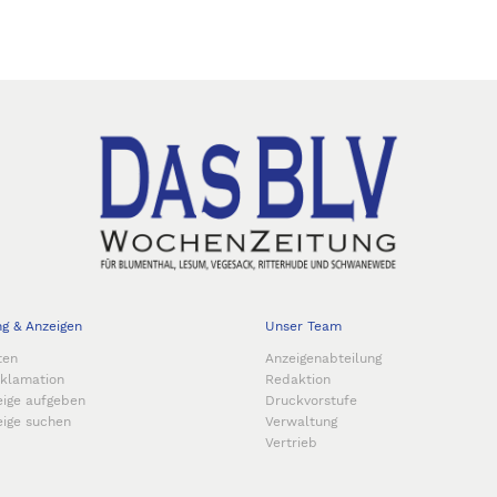
ng & Anzeigen
Unser Team
ten
Anzeigenabteilung
eklamation
Redaktion
eige aufgeben
Druckvorstufe
eige suchen
Verwaltung
Vertrieb