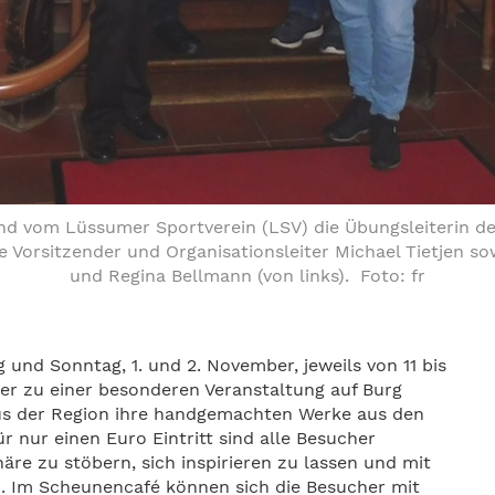
nd vom Lüssumer Sportverein (LSV) die Übungsleiterin de
 Vorsitzender und Organisationsleiter Michael Tietjen so
und Regina Bellmann (von links). Foto: fr
nd Sonntag, 1. und 2. November, jeweils von 11 bis
der zu einer besonderen Veranstaltung auf Burg
aus der Region ihre handgemachten Werke aus den
r nur einen Euro Eintritt sind alle Besucher
äre zu stöbern, sich inspirieren zu lassen und mit
. Im Scheunencafé können sich die Besucher mit