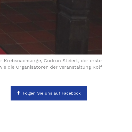
r Krebsnachsorge, Gudrun Steiert, der erste
wie die Organisatoren der Veranstaltung Rolf
Folgen Sie uns auf Facebook