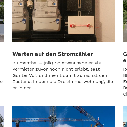
Warten auf den Stromzähler
G
e
Blumenthal – (nik) So etwas habe er als
Vermieter zuvor noch nicht erlebt, sagt
R
Günter Voß und meint damit zunächst den
B
te
Zustand, in dem die Dreizimmerwohnung, die
E
er in der ...
B
C