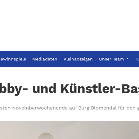
ewinnspiele
Mediadaten
Kleinanzeigen
Unser Team
K
bby- und Künstler-Ba
rsten Novemberwochenende auf Burg Blomendal für den 