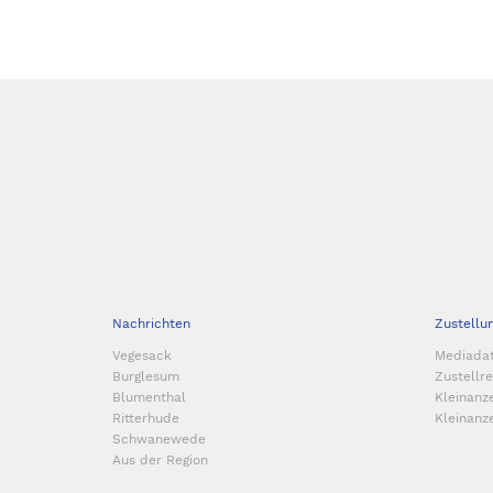
Nachrichten
Zustellu
Vegesack
Mediada
Burglesum
Zustellr
Blumenthal
Kleinanz
Ritterhude
Kleinanz
Schwanewede
Aus der Region