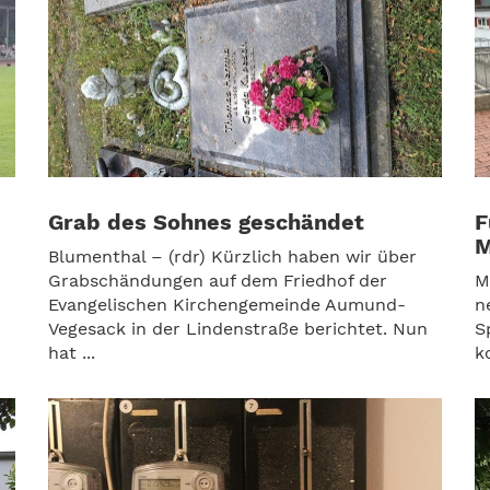
Grab des Sohnes geschändet
F
M
Blumenthal – (rdr) Kürzlich haben wir über
Grabschändungen auf dem Friedhof der
M
Evangelischen Kirchengemeinde Aumund-
n
Vegesack in der Lindenstraße berichtet. Nun
S
hat ...
k