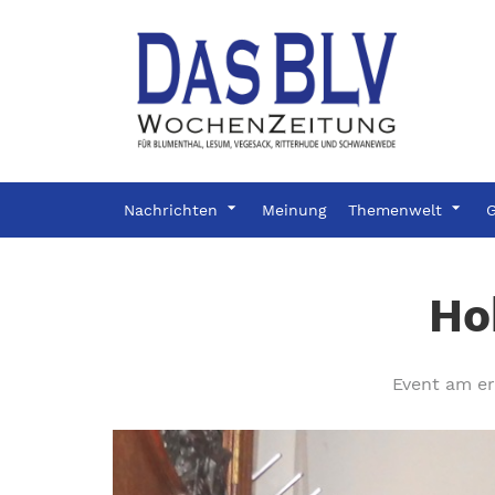
Nachrichten
Meinung
Themenwelt
G
Ho
Event am e