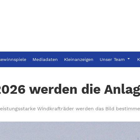
ewinnspiele
Mediadaten
Kleinanzeigen
Unser Team
K
26 werden die Anlage
eistungsstarke Windkrafträder werden das Bild bestimm