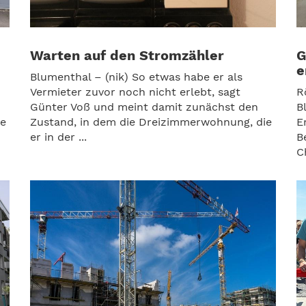
Warten auf den Stromzähler
G
e
Blumenthal – (nik) So etwas habe er als
Vermieter zuvor noch nicht erlebt, sagt
R
Günter Voß und meint damit zunächst den
B
te
Zustand, in dem die Dreizimmerwohnung, die
E
er in der ...
B
C