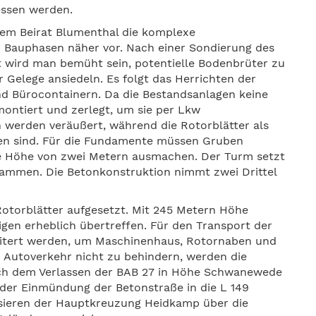
essen werden.
 dem Beirat Blumenthal die komplexe
 Bauphasen näher vor. Nach einer Sondierung des
wird man bemüht sein, potentielle Bodenbrüter zu
r Gelege ansiedeln. Es folgt das Herrichten der
d Bürocontainern. Da die Bestandsanlagen keine
ontiert und zerlegt, um sie per Lkw
n werden veräußert, während die Rotorblätter als
hen sind. Für die Fundamente müssen Gruben
e Höhe von zwei Metern ausmachen. Der Turm setzt
sammen. Die Betonkonstruktion nimmt zwei Drittel
otorblätter aufgesetzt. Mit 245 Metern Höhe
gen erheblich übertreffen. Für den Transport der
itert werden, um Maschinenhaus, Rotornaben und
 Autoverkehr nicht zu behindern, werden die
Nach dem Verlassen der BAB 27 in Höhe Schwanewede
der Einmündung der Betonstraße in die L 149
sieren der Hauptkreuzung Heidkamp über die