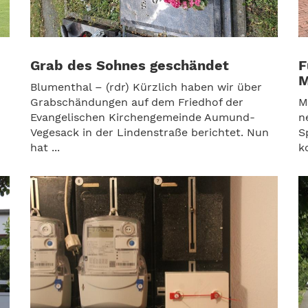
Grab des Sohnes geschändet
F
M
Blumenthal – (rdr) Kürzlich haben wir über
Grabschändungen auf dem Friedhof der
M
Evangelischen Kirchengemeinde Aumund-
n
Vegesack in der Lindenstraße berichtet. Nun
S
hat ...
k