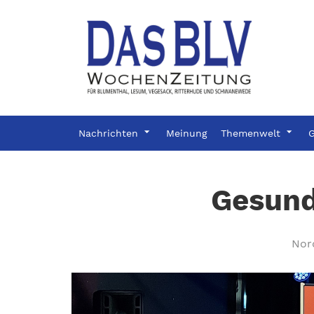
Nachrichten
Meinung
Themenwelt
G
Gesund
Nor