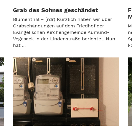
Grab des Sohnes geschändet
F
M
Blumenthal – (rdr) Kürzlich haben wir über
Grabschändungen auf dem Friedhof der
M
Evangelischen Kirchengemeinde Aumund-
n
Vegesack in der Lindenstraße berichtet. Nun
S
hat ...
k