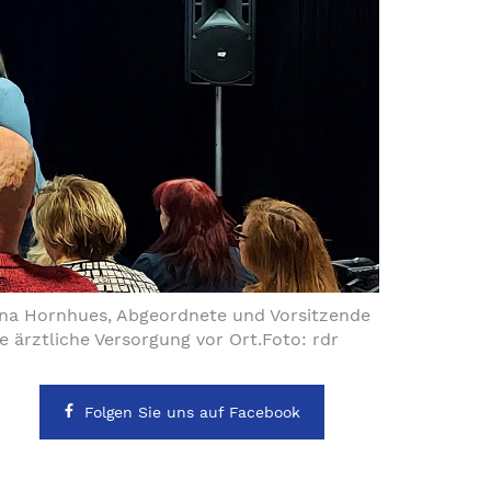
tina Hornhues, Abgeordnete und Vorsitzende
ärztliche Versorgung vor Ort.Foto: rdr
Folgen Sie uns auf Facebook