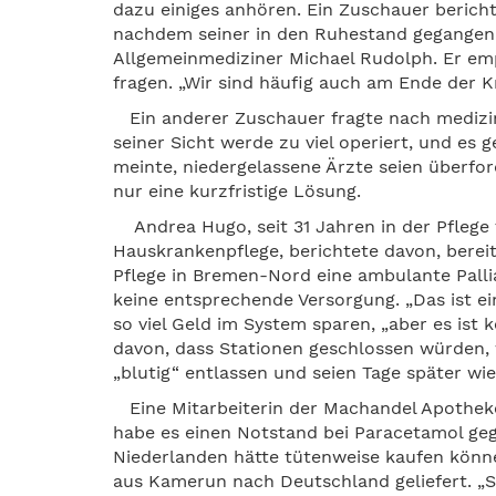
dazu einiges anhören. Ein Zuschauer berich
nachdem seiner in den Ruhestand gegangen s
Allgemeinmediziner Michael Rudolph. Er em
fragen. „Wir sind häufig auch am Ende der Kr
Ein anderer Zuschauer fragte nach medizi
seiner Sicht werde zu viel operiert, und es
meinte, niedergelassene Ärzte seien überfo
nur eine kurzfristige Lösung.
Andrea Hugo, seit 31 Jahren in der Pflege t
Hauskrankenpflege, berichtete davon, berei
Pflege in Bremen-Nord eine ambulante Palli
keine entsprechende Versorgung. „Das ist ei
so viel Geld im System sparen, „aber es ist 
davon, dass Stationen geschlossen würden, w
„blutig“ entlassen und seien Tage später wi
Eine Mitarbeiterin der Machandel Apotheke 
habe es einen Notstand bei Paracetamol ge
Niederlanden hätte tütenweise kaufen könne
aus Kamerun nach Deutschland geliefert. „S