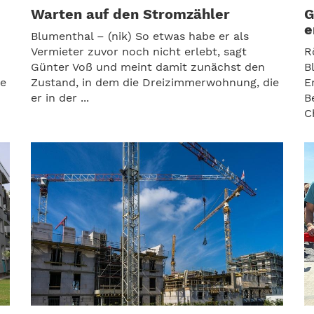
Warten auf den Stromzähler
G
e
Blumenthal – (nik) So etwas habe er als
Vermieter zuvor noch nicht erlebt, sagt
R
Günter Voß und meint damit zunächst den
B
te
Zustand, in dem die Dreizimmerwohnung, die
E
er in der ...
B
C