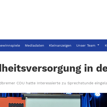
ewinnspiele
Mediadaten
Kleinanzeigen
Unser Team
K
heitsversorgung in der
dbremer CDU hatte Interessierte zu Sprechstunde eingel