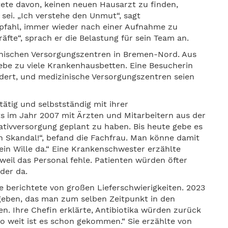
tete davon, keinen neuen Hausarzt zu finden,
ei. „Ich verstehe den Unmut“, sagt
pfahl, immer wieder nach einer Aufnahme zu
äfte“, sprach er die Belastung für sein Team an.
nischen Versorgungszentren in Bremen-Nord. Aus
 gebe zu viele Krankenhausbetten. Eine Besucherin
rdert, und medizinische Versorgungszentren seien
ätig und selbstständig mit ihrer
ts im Jahr 2007 mit Ärzten und Mitarbeitern aus der
ativversorgung geplant zu haben. Bis heute gebe es
n Skandal!“, befand die Fachfrau. Man könne damit
kein Wille da.“ Eine Krankenschwester erzählte
eil das Personal fehle. Patienten würden öfter
eder da.
berichtete von großen Lieferschwierigkeiten. 2023
geben, das man zum selben Zeitpunkt in den
n. Ihre Chefin erklärte, Antibiotika würden zurück
o weit ist es schon gekommen.“ Sie erzählte von