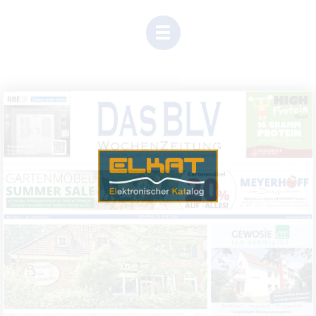
(Dieser
Link
öffnet
sich
in
einem
neuen
Tab)
Einen Moment Geduld, Inhalte werden geladen.