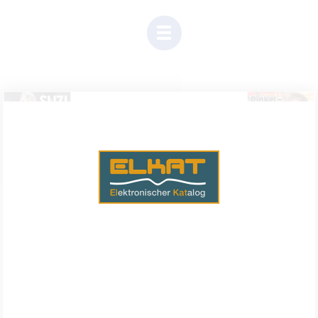
(Dieser
Link
öffnet
sich
in
einem
neuen
Tab)
Einen Moment Geduld, Inhalte werden geladen.