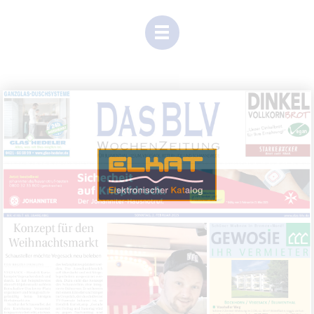
(Dieser
Link
öffnet
sich
in
einem
neuen
Tab)
Einen Moment Geduld, Inhalte werden geladen.