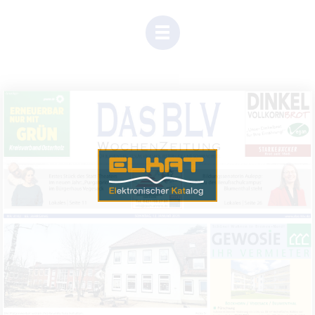
(Dieser
Link
öffnet
sich
in
einem
neuen
Tab)
Einen Moment Geduld, Inhalte werden geladen.