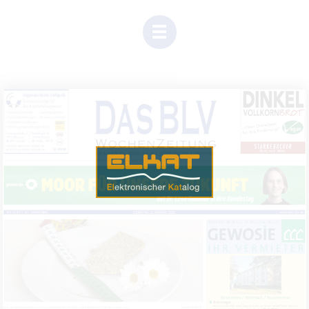
(Dieser
Link
öffnet
sich
in
einem
neuen
Tab)
Einen Moment Geduld, Inhalte werden geladen.